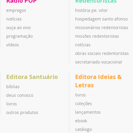
Rádio POP
Redentoristas
empregos
história pe. vitor
notícias
hospedagem santo afonso
ouça ao vivo
missionários redentoristas
programação
missões redentoristas
vídeos
notícias
obras sociais redentoristas
secretariado vocacional
Editora Santuário
Editora Ideias &
Letras
bíblias
livros
deus conosco
coleções
livros
lançamentos
outros produtos
ebook
catálogo