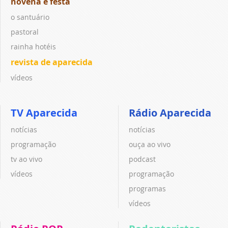
novena e festa
o santuário
pastoral
rainha hotéis
revista de aparecida
vídeos
TV Aparecida
Rádio Aparecida
notícias
notícias
programação
ouça ao vivo
tv ao vivo
podcast
vídeos
programação
programas
vídeos