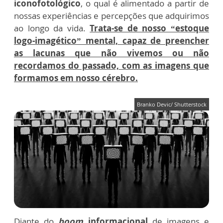
iconofotológico
, o qual é alimentado a partir de
nossas experiências e percepções que adquirimos
ao longo da vida.
Trata-se de nosso “estoque
logo-imagético” mental, capaz de preencher
as lacunas que não vivemos ou não
recordamos do passado, com as imagens que
formamos em nosso cérebro.
Branko Devic/ Shutterstock
Diante do
boom
informacional
de imagens e