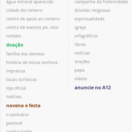
água mineral aparecida
campanha da fraternidade
cidade do romeiro
dúvidas religiosas
centro de apoio ao romeiro
espiritualidade
centro de eventos pe. vitor
igreja
contato
infográficos
doação
libras
notícias
família dos devotos
orações
história de nossa senhora
papa
imprensa
vídeos
locais turísticos
anuncie no A12
loja oficial
notícias
novena e festa
o santuário
pastoral
rainha hotéis