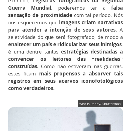
exemplo,
registros fotográficos da Segunda
Guerra Mundial
, poderemos ter a
falsa
sensação de proximidade
com tal período. Nós
nos esquecemos que
imagens criam narrativas
para atender a intenção de seus autores.
A
seletividade do que será fotografado, de modo a
enaltecer um país e ridicularizar seus inimigos
,
é uma dentre tantas
estratégias destinadas a
convencer os leitores das “realidades”
construídas.
Como não estiveram nas guerras,
estes ficam
mais propensos a absorver tais
registros em seus acervos iconofotológicos
como verdadeiros.
Who is Danny/ Shutterstock