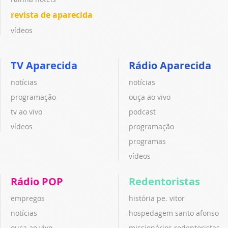
revista de aparecida
vídeos
TV Aparecida
Rádio Aparecida
notícias
notícias
programação
ouça ao vivo
tv ao vivo
podcast
vídeos
programação
programas
vídeos
Rádio POP
Redentoristas
empregos
história pe. vitor
notícias
hospedagem santo afonso
ouça ao vivo
missionários redentoristas