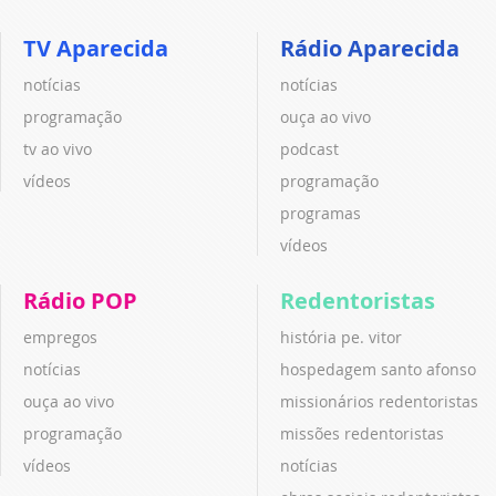
TV Aparecida
Rádio Aparecida
notícias
notícias
programação
ouça ao vivo
tv ao vivo
podcast
vídeos
programação
programas
vídeos
Rádio POP
Redentoristas
empregos
história pe. vitor
notícias
hospedagem santo afonso
ouça ao vivo
missionários redentoristas
programação
missões redentoristas
vídeos
notícias