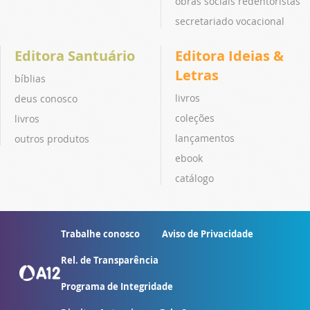
obras sociais redentoristas
secretariado vocacional
Editora Santuário
Editora Ideias &
Letras
bíblias
livros
deus conosco
coleções
livros
lançamentos
outros produtos
ebook
catálogo
Trabalhe conosco
Aviso de Privacidade
Rel. de Transparência
Programa de Integridade