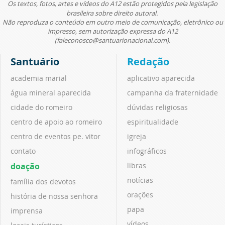
Os textos, fotos, artes e vídeos do A12 estão protegidos pela legislação
brasileira sobre direito autoral.
Não reproduza o conteúdo em outro meio de comunicação, eletrônico ou
impresso, sem autorização expressa do A12
(faleconosco@santuarionacional.com).
Santuário
Redação
academia marial
aplicativo aparecida
água mineral aparecida
campanha da fraternidade
cidade do romeiro
dúvidas religiosas
centro de apoio ao romeiro
espiritualidade
centro de eventos pe. vitor
igreja
contato
infográficos
doação
libras
notícias
família dos devotos
orações
história de nossa senhora
papa
imprensa
vídeos