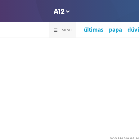
últimas
papa
dúvi
MENU
POR
MARIANA MA