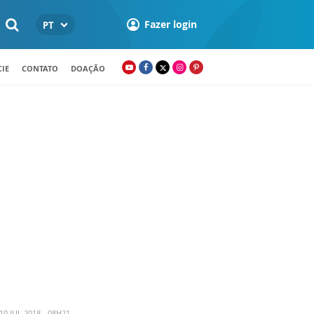
Fazer login
PT
IE
CONTATO
DOAÇÃO
0 JUL 2018 - 08H21