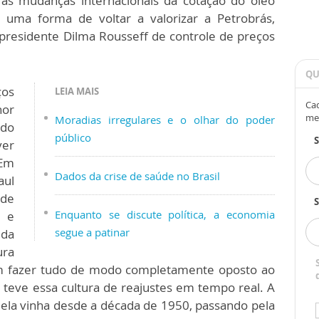
s mudanças internacionais da cotação do óleo
uma forma de voltar a valorizar a Petrobrás,
x-presidente Dilma Rousseff de controle de preços
QU
ços
LEIA MAIS
Cad
hor
me
Moradias irregulares e o olhar do poder
do
público
er
 Em
Dados da crise de saúde no Brasil
aul
de
S
Enquanto se discute política, a economia
s e
segue a patinar
ida
ura
sem fazer tudo de modo completamente oposto ao
 teve essa cultura de reajustes em tempo real. A
a, ela vinha desde a década de 1950, passando pela