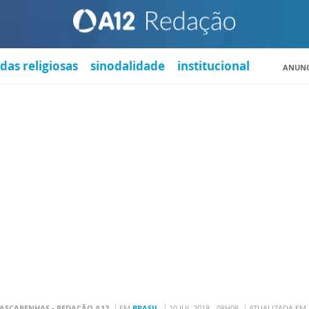
das religiosas
sinodalidade
institucional
ANUNC
SCARENHAS - REDAÇÃO A12
EM
BRASIL
10 JUL 2018 - 08H08
ATUALIZADA EM 1