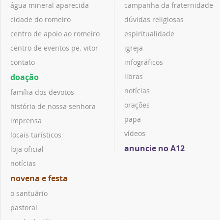
água mineral aparecida
campanha da fraternidade
cidade do romeiro
dúvidas religiosas
centro de apoio ao romeiro
espiritualidade
centro de eventos pe. vitor
igreja
contato
infográficos
doação
libras
notícias
família dos devotos
orações
história de nossa senhora
papa
imprensa
vídeos
locais turísticos
anuncie no A12
loja oficial
notícias
novena e festa
o santuário
pastoral