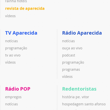
rainha hotéis
revista de aparecida
vídeos
TV Aparecida
Rádio Aparecida
notícias
notícias
programação
ouça ao vivo
tv ao vivo
podcast
vídeos
programação
programas
vídeos
Rádio POP
Redentoristas
empregos
história pe. vitor
notícias
hospedagem santo afonso