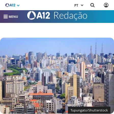
PT
MENU
Tupungato/Shutterstock