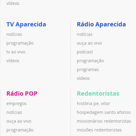
vídeos
TV Aparecida
Rádio Aparecida
notícias
notícias
programação
ouça ao vivo
tv ao vivo
podcast
vídeos
programação
programas
vídeos
Rádio POP
Redentoristas
empregos
história pe. vitor
notícias
hospedagem santo afonso
ouça ao vivo
missionários redentoristas
programação
missões redentoristas