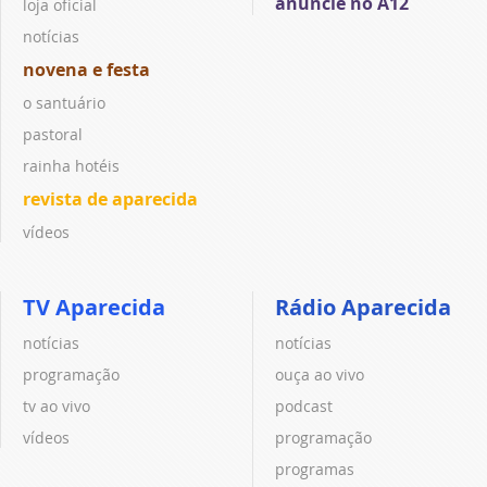
anuncie no A12
loja oficial
notícias
novena e festa
o santuário
pastoral
rainha hotéis
revista de aparecida
vídeos
TV Aparecida
Rádio Aparecida
notícias
notícias
programação
ouça ao vivo
tv ao vivo
podcast
vídeos
programação
programas