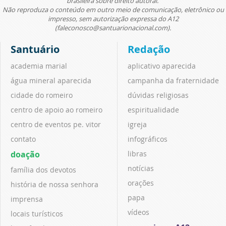
brasileira sobre direito autoral.
Não reproduza o conteúdo em outro meio de comunicação, eletrônico ou
impresso, sem autorização expressa do A12
(faleconosco@santuarionacional.com).
Santuário
Redação
academia marial
aplicativo aparecida
água mineral aparecida
campanha da fraternidade
cidade do romeiro
dúvidas religiosas
centro de apoio ao romeiro
espiritualidade
centro de eventos pe. vitor
igreja
contato
infográficos
doação
libras
notícias
família dos devotos
orações
história de nossa senhora
papa
imprensa
vídeos
locais turísticos