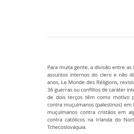
Para muita gente, a divisão entre as I
assuntos internos do clero e não 
anos, Le Monde des Réligions, revis
36 guerras ou conflitos de caráter i
de dois terços têm como motivo pri
contra muçulmanos (palestinos) em I
muçulmanos contra cristãos em al
contra católicos na Irlanda do No
Tchecoslováquia.