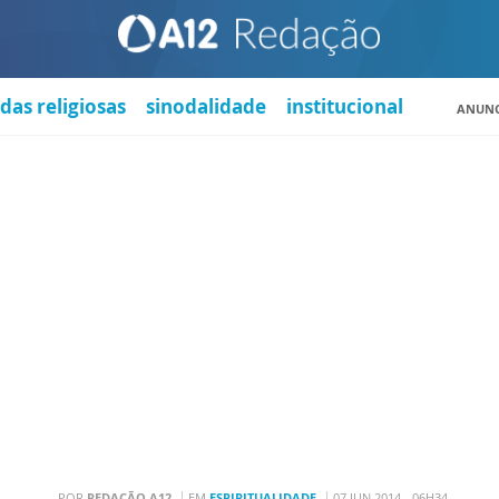
das religiosas
sinodalidade
institucional
ANUNC
POR
REDAÇÃO A12
EM
ESPIRITUALIDADE
07 JUN 2014 - 06H34