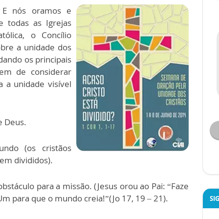
. E nós oramos e
e todas as Igrejas
tólica, o Concílio
obre a unidade dos
ando os principais
tem de considerar
a a unidade visível
de Deus.
ndo (os cristãos
m divididos).
obstáculo para a missão. (Jesus orou ao Pai: “Faze
m para que o mundo creia!”(Jo 17, 19 – 21).
SI