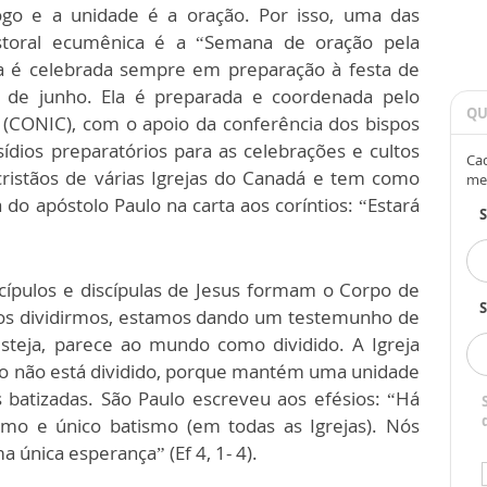
logo e a unidade é a oração. Por isso, uma das
astoral ecumênica é a “Semana de oração pela
ela é celebrada sempre em preparação à festa de
 de junho. Ela é preparada e coordenada pelo
QU
s (CONIC), com o apoio da conferência dos bispos
ídios preparatórios para as celebrações e cultos
Cad
ristãos de várias Igrejas do Canadá e tem como
me
 do apóstolo Paulo na carta aos coríntios: “Estará
cípulos e discípulas de Jesus formam o Corpo de
S
 nos dividirmos, estamos dando um testemunho de
steja, parece ao mundo como dividido. A Igreja
to não está dividido, porque mantém uma unidade
 batizadas. São Paulo escreveu aos efésios: “Há
o e único batismo (em todas as Igrejas). Nós
 única esperança” (Ef 4, 1- 4).