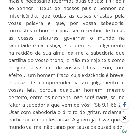
mais é necessário fazermos duas coisas: 1ª) Pedir
ao Senhor: “Deus de nossos pais e Senhor de
misericórdia, que todas as coisas criastes pela
vossa palavra e que, por vossa sabedoria,
formastes o homem para ser o senhor de todas
as vossas criaturas, governar o mundo na
santidade e na justiça, e proferir seu julgamento
na retidão de sua alma, dai-me a sabedoria que
partilha do vosso trono, e não me rejeiteis como
indigno de ser um de vossos filhos… Sou, com
efeito… um homem fraco, cuja existência é breve,
incapaz de compreender vosso julgamento e
vossas leis, porque qualquer homem, mesmo
perfeito, entre os homens, não será nada, se lhe
faltar a sabedoria que vem de vós” (Sb 9,1-6); 2ª)
Usar com sabedoria o direito de gritar, reclamar,
participar e manifestar-se. Alguém já disse que o
mundo vai mal não tanto por causa da ousadia dos