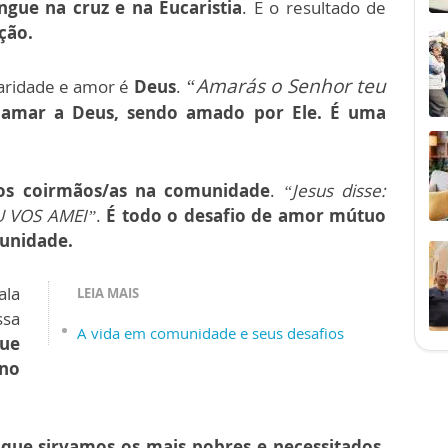
gue na cruz e na Eucaristia
. E o resultado de
ção.
“Amarás o Senhor teu
aridade e amor é
Deus
.
amar a Deus, sendo amado por Ele. É uma
os coirmãos/as na comunidade
.
“Jesus disse:
 VOS AMEI”
.
É todo o desafio de amor mútuo
unidade.
ala
LEIA MAIS
ssa
A vida em comunidade e seus desafios
ue
no
 que sirvamos os mais pobres e necessitados,