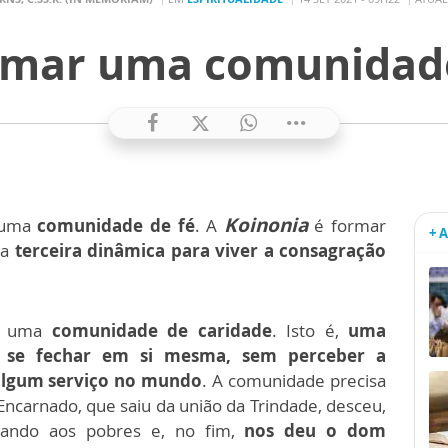
ormar uma comunidade
Koinonia
 uma
comunidade de fé
. A
é formar
+ 
 a
terceira dinâmica para viver a consagração
r uma
comunidade de caridade
. Isto é,
uma
e se fechar em si mesma, sem perceber a
 algum serviço no mundo
. A comunidade precisa
carnado, que saiu da união da Trindade, desceu,
gando aos pobres e, no fim,
nos deu o dom