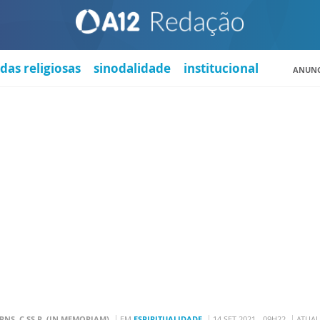
das religiosas
sinodalidade
institucional
ANUNC
NS, C.SS.R. (IN MEMORIAM)
EM
ESPIRITUALIDADE
14 SET 2021 - 09H22
ATUAL