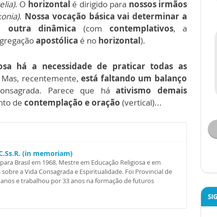
elia)
. O
horizontal
é dirigido para
nossos irmãos
konia)
.
Nossa vocação básica vai determinar a
 outra dinâmica
(com
contemplativos
, a
ngregação
apostólica
é no
horizontal
).
sa há a necessidade de praticar todas as
Mas, recentemente,
está faltando um balanço
consagrada. Parece que há
ativismo demais
ento de
contemplação e oração
(vertical)...
C.Ss.R. (in memoriam)
para Brasil em 1968. Mestre em Educação Religiosa e em
s sobre a Vida Consagrada e Espiritualidade. Foi Provincial de
anos e trabalhou por 33 anos na formação de futuros
SI