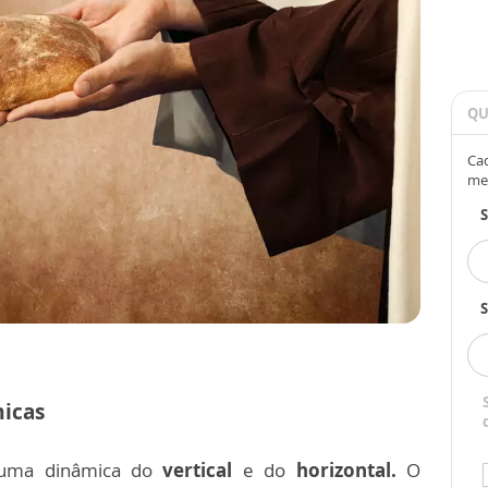
QU
Cad
me
S
micas
uma dinâmica do
vertical
e do
horizontal.
O