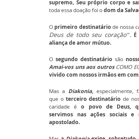
supremo, Seu próprio corpo e san
toda essa doação foi o
dom da Salva
O
primeiro destinatário
de nossa c
Deus de todo seu coração”.
É 
aliança de amor mútuo.
O
segundo destinatário
são
noss
Amai-vos uns aos outros
COMO EU
vivido com nossos irmãos em com
Mas a
Diakonia,
especialmente, f
que o
terceiro destinatário
de no
caridade é
o povo de Deus, q
servimos nas ações sociais e 
apostolado.
Mas
a
Diakonia
exige, sobretudo,