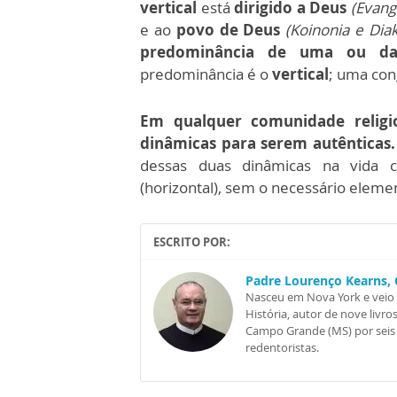
vertical
está
dirigido a Deus
(Evang
e ao
povo de Deus
(Koinonia e Dia
predominância de uma ou da
predominância é o
vertical
; uma co
Em qualquer comunidade religio
dinâmicas para serem autênticas.
dessas duas dinâmicas na vida 
(horizontal), sem o necessário elem
ESCRITO POR:
Padre Lourenço Kearns, 
Nasceu em Nova York e veio 
História, autor de nove livro
Campo Grande (MS) por seis 
redentoristas.