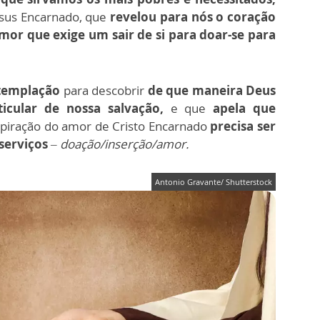
esus Encarnado, que
revelou para nós o coração
or que exige um sair de si para doar-se para
templação
para descobrir
de que maneira Deus
icular de nossa salvação,
e que
apela que
nspiração do amor de Cristo Encarnado
precisa ser
serviços
– doação/inserção/amor.
Antonio Gravante/ Shutterstock