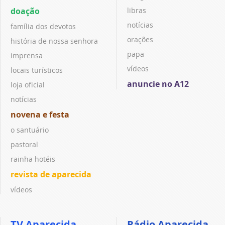
doação
libras
notícias
família dos devotos
orações
história de nossa senhora
papa
imprensa
vídeos
locais turísticos
anuncie no A12
loja oficial
notícias
novena e festa
o santuário
pastoral
rainha hotéis
revista de aparecida
vídeos
TV Aparecida
Rádio Aparecida