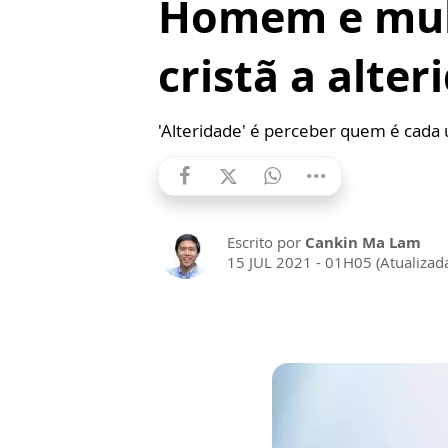
Homem e mulh
cristã a alter
'Alteridade' é perceber quem é cada 
Escrito por
Cankin Ma Lam
15 JUL 2021 - 01H05 (Atualizad