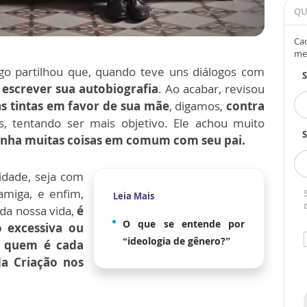
QU
Cad
me
partilhou que, quando teve uns diálogos com
i
escrever sua autobiografia
. Ao acabar, revisou
s tintas em favor de sua mãe
, digamos,
contra
os, tentando ser mais objetivo. Ele achou muito
S
inha muitas coisas em comum com seu pai.
ridade, seja com
amiga, e enfim,
Leia Mais
da nossa vida,
é
O que se entende por
o excessiva ou
“ideologia de gênero?”
r quem é cada
da Criação nos