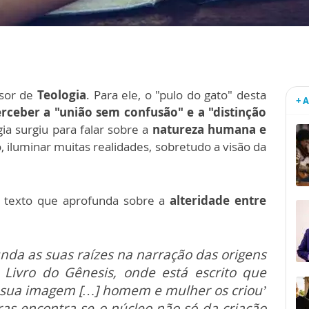
sor de
Teologia
. Para ele, o "pulo do gato" desta
+ 
erceber a "união sem confusão" e a "distinção
gia surgiu para falar sobre a
natureza humana e
, iluminar muitas realidades, sobretudo a visão da
 texto que aprofunda sobre a
alteridade entre
funda as suas raízes na narração das origens
 Livro do Gênesis, onde está escrito que
 sua imagem […] homem e mulher os criou’
ras encontra-se o núcleo não só da criação