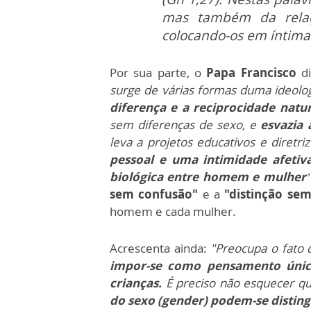
mas também da relaç
colocando-os em íntim
Por sua parte, o
Papa Francisco
di
surge de várias formas duma ideolo
diferença e a reciprocidade nat
sem diferenças de sexo, e
esvazia 
leva a projetos educativos e diretri
pessoal e uma intimidade afetiv
biológica entre homem e mulher
’
sem confusão"
e a
"distinção se
homem e cada mulher.
Acrescenta ainda:
"Preocupa o fato 
impor-se como pensamento úni
crianças.
É preciso não esquecer q
do sexo (gender) podem-se disting