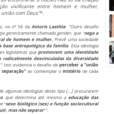
ão vivificante entre homem e mulher,
a união com Deus"
*.
z, no nº 56 da
Amoris Laetitia
:
"Outro desafio
gia genericamente chamada gender, que ‘
nega a
ural de homem e mulher.
Prevê uma sociedade
a base antropológica da família
. Esta ideologia
zes legislativas que
promovem uma identidade
a radicalmente desvinculadas da diversidade
"
. Isto evidencia o desafio de
perceber a "união
m separação"
ao contemplar o
mistério
de cada
de algumas ideologias deste tipo [...] procurarem
co
que determina até mesmo a
educação das
ue
‘sexo biológico (sex) e função sociocultural
uir, mas não separar’
".