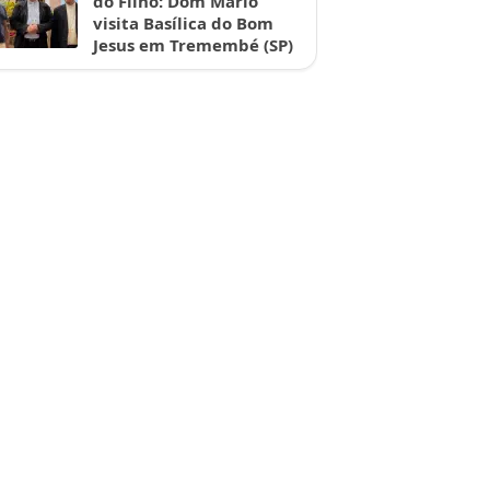
do Filho: Dom Mário
visita Basílica do Bom
Jesus em Tremembé (SP)