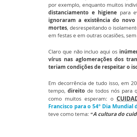
por exemplo, enquanto muitos indi
distanciamento e higiene
para e
ignoraram a existência do novo
mortes
, desrespeitando o isolamen
em festas e em outras ocasiões, sem 
Claro que não incluo aqui os
inúmer
vírus nas aglomerações dos tran
teriam condições de respeitar o i
Em decorrência de tudo isso, em 2
tempo,
direito
de todos nós para q
CUIDA
como muitos esperam: o
Francisco para o 54º Dia Mundial 
teve como tema:
“A cultura do cui