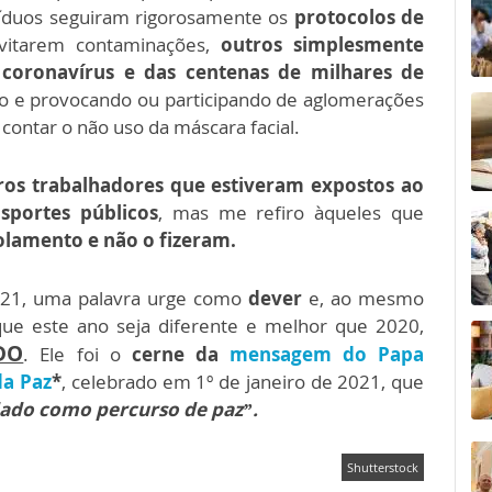
víduos seguiram rigorosamente os
protocolos de
vitarem contaminações,
outros simplesmente
 coronavírus e das centenas de milhares de
to e provocando ou participando de aglomerações
contar o não uso da máscara facial.
os trabalhadores que estiveram expostos ao
sportes públicos
, mas me refiro àqueles que
solamento e não o fizeram.
021, uma palavra urge como
dever
e, ao mesmo
ue este ano seja diferente e melhor que 2020,
DO
. Ele foi o
cerne da
mensagem do Papa
da Paz
*
, celebrado em 1º de janeiro de 2021, que
dado como percurso de paz”.
Shutterstock