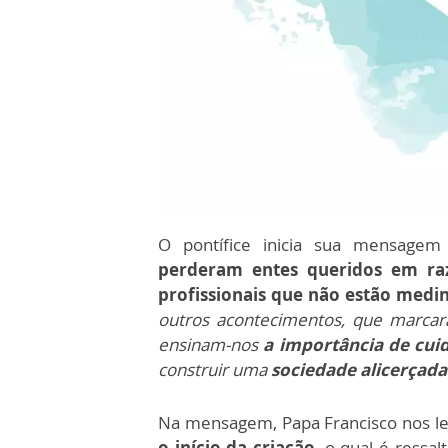
O pontífice inicia sua mensage
perderam entes queridos em raz
profissionais que não estão medi
outros acontecimentos, que marca
ensinam-nos
a importância de cui
construir uma
sociedade alicerçada
Na mensagem, Papa Francisco nos 
o início da criação
, o qual é ressa