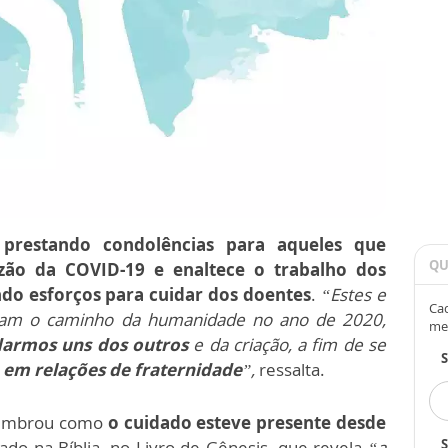
m
prestando condolências para aqueles que
QU
ão da COVID-19 e enaltece o trabalho dos
ndo esforços para cuidar dos doentes
.
“Estes e
Cad
ram o caminho da humanidade no ano de 2020,
me
darmos uns dos outros
e da criação, a fim de se
 em relações de fraternidade
”,
ressalta.
lembrou como
o cuidado esteve presente desde
S
ltado na Bíblia, no Livro de Gênesis, que revela
“a