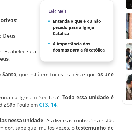
Leia Mais
motivos
:
Entenda o que é ou não
pecado para a Igreja
Católica
o Deus
.
A importância dos
dogmas para a fé católica
e estabeleceu a
Deus
.
o Santo
,
que está em todos os fiéis e que
os une
.
cia da Igreja o 'ser Una'.
Toda essa unidade é
diz São Paulo em
Cl 3, 14
.
das nessa unidade
. As diversas confissões cristãs
om dor, sabe que, muitas vezes, o
testemunho de