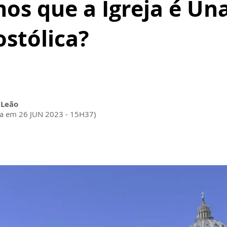
os que a Igreja é Una
ostólica?
 Leão
da em 26 JUN 2023 - 15H37)