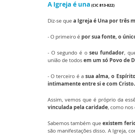
A Igreja é una
(CIC 813-822)
Diz-se que
a Igreja
é Una por três 
- O
primeiro é
por sua fonte
, o
únic
- O
segundo é o
seu fundador
, qu
união de todos
em um só Povo de 
- O
terceiro é a
sua alma, o Espírit
intimamente entre si e com Cristo
Assim, vemos que é próprio da essên
vinculada pela caridade
, como nos 
Sabemos também que
existem feri
são manifestações disso. A Igreja, c