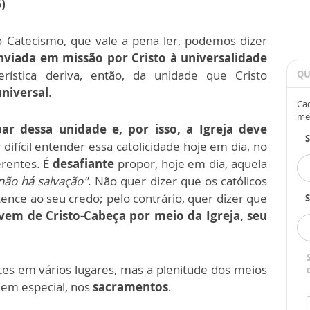
)
o Catecismo, que vale a pena ler, podemos dizer
enviada em missão por Cristo à universalidade
rística deriva, então, da unidade que Cristo
QU
universal
.
Cad
me
ar dessa unidade e, por isso, a Igreja deve
 difícil entender essa catolicidade hoje em dia, no
erentes. É
desafiante
propor, hoje em dia, aquela
 não há salvação"
. Não quer dizer que os católicos
ence ao seu credo; pelo contrário, quer dizer que
S
vem de Cristo-Cabeça por meio da Igreja, seu
es em vários lugares, mas a plenitude dos meios
 em especial, nos
sacramentos
.