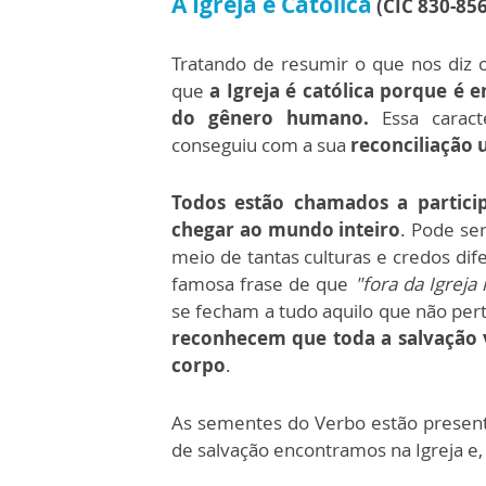
A Igreja é Católica
(CIC 830-856
Tratando de resumir o que nos diz 
que
a Igreja é católica porque é 
do gênero humano.
Essa caracte
conseguiu com a sua
reconciliação 
Todos estão chamados a particip
chegar ao mundo inteiro
. Pode ser
meio de tantas culturas e credos dif
famosa frase de que
"fora da Igreja
se fecham a tudo aquilo que não pert
reconhecem que
toda a salvação 
corpo
.
As sementes do Verbo estão present
de salvação encontramos na Igreja e,