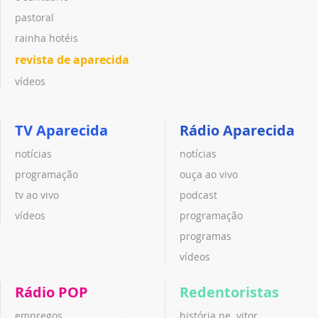
pastoral
rainha hotéis
revista de aparecida
vídeos
TV Aparecida
Rádio Aparecida
notícias
notícias
programação
ouça ao vivo
tv ao vivo
podcast
vídeos
programação
programas
vídeos
Rádio POP
Redentoristas
empregos
história pe. vitor