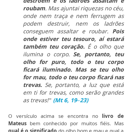
destroem e os ladrões assaltam e
roubam
. Mas ajuntai riquezas no céu,
onde nem traça e nem ferrugem as
podem destruir, nem os ladrões
conseguem assaltar e roubar.
Pois
onde estiver teu tesouro, aí estará
também teu coração.
É o olho que
ilumina o corpo.
Se, portanto, teu
olho for puro, todo o teu corpo
ficará iluminado. Mas se teu olho
for mau, todo o teu corpo ficará nas
trevas.
Se, portanto, a luz que está
em ti for trevas, como serão grandes
as trevas!”
(Mt 6, 19–23)
O versículo acima se encontra no
livro de
Mateus
bem conhecido por muitos fiéis.
Mas
qual é o significado
do olho bom e mau e qual a