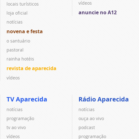
vídeos
locais turísticos
anuncie no A12
loja oficial
notícias
novena e festa
o santuário
pastoral
rainha hotéis
revista de aparecida
vídeos
TV Aparecida
Rádio Aparecida
notícias
notícias
programação
ouça ao vivo
tv ao vivo
podcast
vídeos
programação