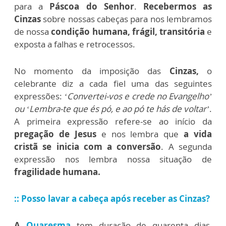
para a
Páscoa do Senhor
.
R
ecebermos as
Cinzas
sobre nossas cabeças para nos lembramos
de nossa
condição humana, frágil, transitória
e
exposta a falhas e retrocessos.
No momento da imposição das
Cinzas,
o
celebrante diz a cada fiel uma das seguintes
expressões:
‘Convertei-vos e crede no Evangelho’
ou ‘Lembra-te que és pó, e ao pó te hás de voltar’
.
A primeira expressão refere-se ao início da
pregação de Jesus
e nos lembra que
a vida
cristã se inicia com a
conversão
. A segunda
expressão nos lembra nossa situação de
fragilidade humana.
:: Posso lavar a cabeça após receber as Cinzas?
A
Quaresma
tem duração de quarenta dias,