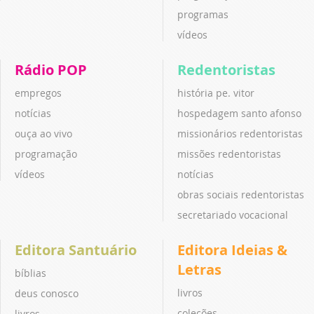
programas
vídeos
Rádio POP
Redentoristas
empregos
história pe. vitor
notícias
hospedagem santo afonso
ouça ao vivo
missionários redentoristas
programação
missões redentoristas
vídeos
notícias
obras sociais redentoristas
secretariado vocacional
Editora Santuário
Editora Ideias &
Letras
bíblias
livros
deus conosco
coleções
livros