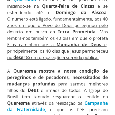
iniciando-se na
Quarta-feira de Cinzas
e se
estendendo até o
Domingo da Páscoa
.
O
número está ligado, fundamentalmente, aos 40
anos em que o Povo de Deus peregrinou pelo
deserto em busca da
Terra Prometida
. Mas
lembra-nos também os 40 dias em que o profeta
Elias caminhou até a
Montanha de Deus
e,
principalmente, os 40 dias que Jesus permaneceu
no
deserto
em preparação à sua vida pública.
A
Quaresma mostra a nossa condição de
peregrinos e de pecadores, necessitados de
mudanças profundas
para sermos melhores
filhos de
Deus
e irmãos de todos. A Igreja do
Brasil tem tentado resguardar o sentido da
Quaresma
através da realização da
Campanha
da Fraternidade,
e que os fiéis precisam