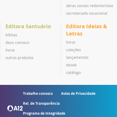
obras sociais redentoristas
secretariado vocacional
Editora Santuário
Editora Ideias &
Letras
bíblias
livros
deus conosco
coleções
livros
lançamentos
outros produtos
ebook
catálogo
Trabalhe conosco
Aviso de Privacidade
Rel. de Transparência
Programa de Integridade