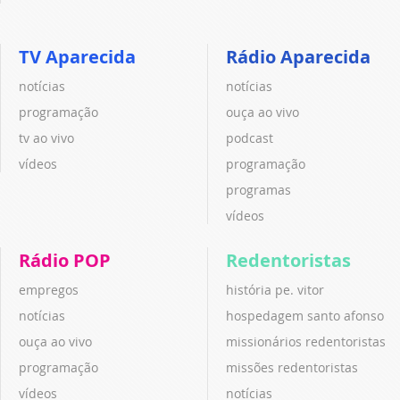
TV Aparecida
Rádio Aparecida
notícias
notícias
programação
ouça ao vivo
tv ao vivo
podcast
vídeos
programação
programas
vídeos
Rádio POP
Redentoristas
empregos
história pe. vitor
notícias
hospedagem santo afonso
ouça ao vivo
missionários redentoristas
programação
missões redentoristas
vídeos
notícias