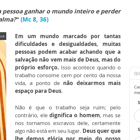
 pessoa ganhar o mundo inteiro e perder
 alma?”
(Mc 8, 36)
Em um mundo marcado por tantas
ock
dificuldades e desigualdades, muitas
pessoas podem acabar achando que a
salvação não vem mais de Deus, mas do
próprio esforço.
Isso acontece quando o
QU
trabalho consome cem por cento da nossa
vida, a ponto de
não deixarmos mais
Cad
espaço para Deus
.
me
Não é que o trabalho seja ruim; pelo
contrário, ele
dignifica o homem
, mas se
nos tornamos escravos dele, certamente
S
algo não está em seu lugar.
Deus quer que
lhe demos glória por meio do nosso