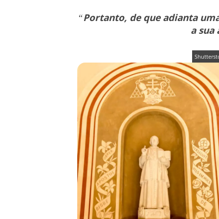
“
Portanto, de que adianta uma
a sua
Shutterst