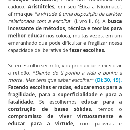
caduco.
Aristóteles
, em seu 'Ética a Nicômaco',
afirma que
“a virtude é uma disposição de caráter
relacionada com a escolha”
(Livro II, 6). A
busca
incessante de métodos, técnica e teorias para
melhor educar
nos coloca, muitas vezes, em um
emaranhado
que pode dificultar e fragilizar nossa
capacidade deliberativa de
fazer escolhas
.
Se eu escolho ser reto, vou pronunciar e executar
a retidão.
“Diante de ti ponho a vida e ponho a
morte. Mas tens que saber escolher”
(Dt 30, 19).
Fazendo escolhas erradas, educaremos para a
fragilidade, para a superficialidade e para a
fatalidade
. Se escolhemos
educar para a
construção de bases sólidas
, temos o
compromisso de viver virtuosamente e
educar para a virtude,
com palavras e