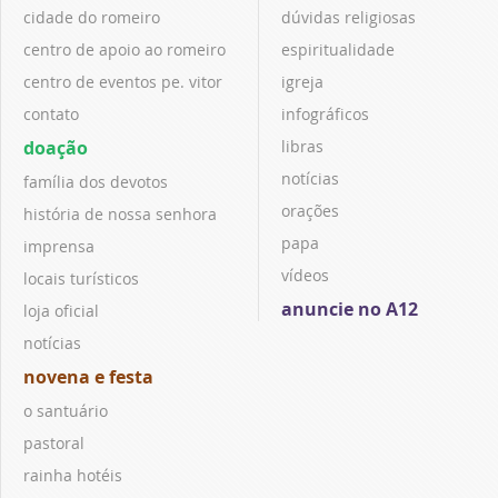
cidade do romeiro
dúvidas religiosas
centro de apoio ao romeiro
espiritualidade
centro de eventos pe. vitor
igreja
contato
infográficos
doação
libras
notícias
família dos devotos
orações
história de nossa senhora
papa
imprensa
vídeos
locais turísticos
anuncie no A12
loja oficial
notícias
novena e festa
o santuário
pastoral
rainha hotéis