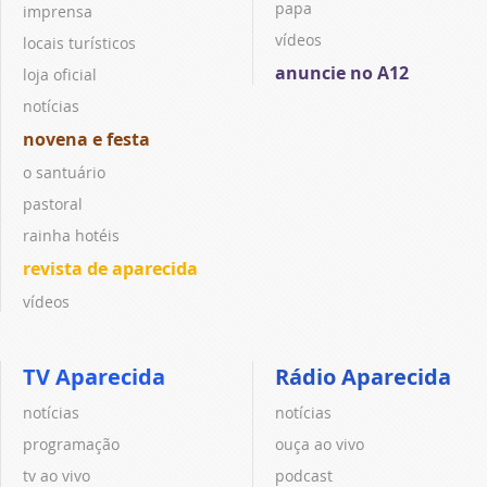
papa
imprensa
vídeos
locais turísticos
anuncie no A12
loja oficial
notícias
novena e festa
o santuário
pastoral
rainha hotéis
revista de aparecida
vídeos
TV Aparecida
Rádio Aparecida
notícias
notícias
programação
ouça ao vivo
tv ao vivo
podcast