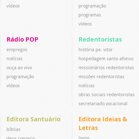
vídeos
programação
programas
vídeos
Rádio POP
Redentoristas
empregos
história pe. vitor
notícias
hospedagem santo afonso
ouça ao vivo
missionários redentoristas
programação
missões redentoristas
vídeos
notícias
obras sociais redentoristas
secretariado vocacional
Editora Santuário
Editora Ideias &
Letras
bíblias
livros
deus conosco