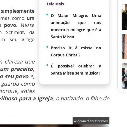
Leia Mais
o simplesmente
O Maior Milagre: Uma
, mas como
um
animação que nos
 povo.
Nesse
mostra o milagre que é a
n Schmidt, da
Santa Missa
em seu artigo
Preciso ir à missa no
Corpus Christi?
m clareza que
É possível celebrar a
um preceito,
Santa Missa sem música?
o seu povo
e,
 o guarda como
porque, antes
lhoso para a Igreja,
o batizado, o filho de
wideonet/ shutterstock