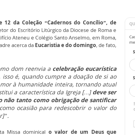
 12 da Coleção “Cadernos do Concílio”, de
QU
retor do Escritório Litúrgico da Diocese de Roma e
ntifício Ateneu e Colégio Santo Anselmo, em Roma,
Cad
me
Padre acerca da
Eucaristia e do domingo
, de fato,
omo dom reenvia a
celebração eucarística
, isso é, quando cumpre a doação de si ao
S
 amor à humanidade inteira, tornando atual
titui a característica da Igreja […]
deve ser
 não tanto como obrigação de santificar
como ocasião para redescobrir o valor do
r]”.
ta Missa dominical
o valor de um Deus que