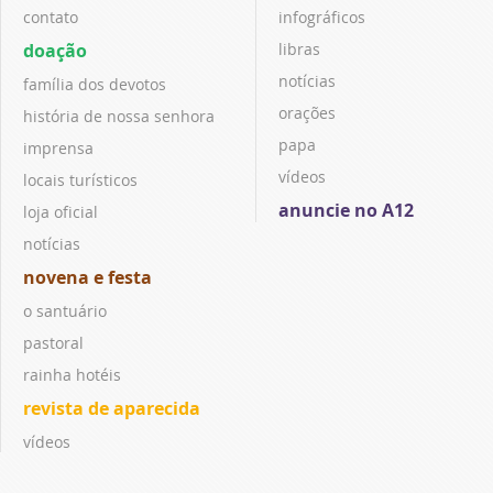
contato
infográficos
doação
libras
notícias
família dos devotos
orações
história de nossa senhora
papa
imprensa
vídeos
locais turísticos
anuncie no A12
loja oficial
notícias
novena e festa
o santuário
pastoral
rainha hotéis
revista de aparecida
vídeos