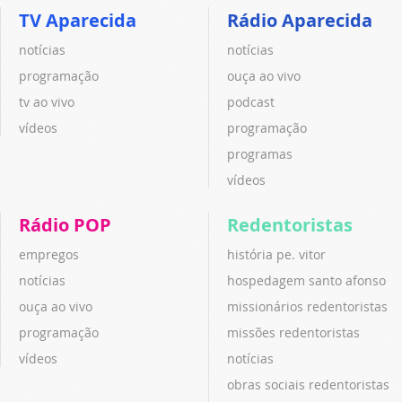
TV Aparecida
Rádio Aparecida
notícias
notícias
programação
ouça ao vivo
tv ao vivo
podcast
vídeos
programação
programas
vídeos
Rádio POP
Redentoristas
empregos
história pe. vitor
notícias
hospedagem santo afonso
ouça ao vivo
missionários redentoristas
programação
missões redentoristas
vídeos
notícias
obras sociais redentoristas