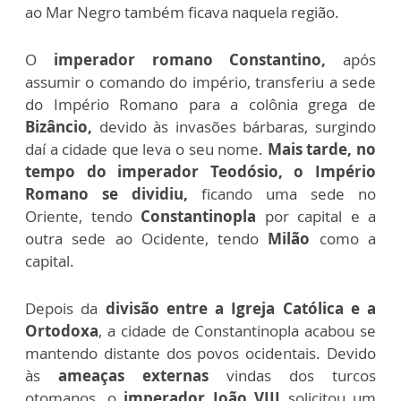
ao Mar Negro também ficava naquela região.
O
imperador romano Constantino,
após
assumir o comando do império, transferiu a sede
do Império Romano para a colônia grega de
Bizâncio,
devido às invasões bárbaras, surgindo
daí a cidade que leva o seu nome.
Mais tarde, no
tempo do imperador Teodósio,
o Império
Romano se dividiu,
ficando uma sede no
Oriente, tendo
Constantinopla
por capital e a
outra sede ao Ocidente, tendo
Milão
como a
capital.
Depois da
divisão entre a Igreja Católica e a
Ortodoxa
, a cidade de Constantinopla acabou se
mantendo distante dos povos ocidentais. Devido
às
ameaças externas
vindas dos turcos
otomanos, o
imperador João VIII
solicitou um