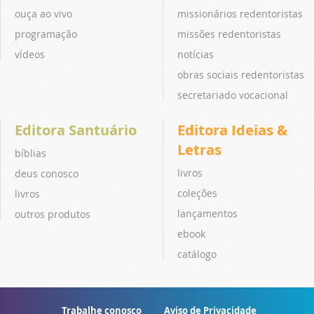
ouça ao vivo
missionários redentoristas
programação
missões redentoristas
vídeos
notícias
obras sociais redentoristas
secretariado vocacional
Editora Santuário
Editora Ideias &
Letras
bíblias
livros
deus conosco
coleções
livros
lançamentos
outros produtos
ebook
catálogo
Trabalhe conosco
Aviso de Privacidade