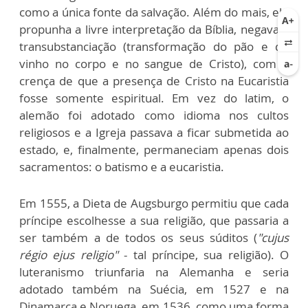
como a única fonte da salvação. Além do mais, ele
propunha a livre interpretação da Bíblia, negava a
transubstanciação (transformação do pão e do
vinho no corpo e no sangue de Cristo), com a
crença de que a presença de Cristo na Eucaristia
fosse somente espiritual. Em vez do latim, o
alemão foi adotado como idioma nos cultos
religiosos e a Igreja passava a ficar submetida ao
estado, e, finalmente, permaneciam apenas dois
sacramentos: o batismo e a eucaristia.
Em 1555, a Dieta de Augsburgo permitiu que cada
príncipe escolhesse a sua religião, que passaria a
ser também a de todos os seus súditos (
"cujus
régio ejus religio"
- tal príncipe, sua religião). O
luteranismo triunfaria na Alemanha e seria
adotado também na Suécia, em 1527 e na
Dinamarca e Noruega, em 1536, como uma forma