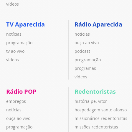
vídeos
TV Aparecida
Rádio Aparecida
notícias
notícias
programação
ouça ao vivo
tv ao vivo
podcast
vídeos
programação
programas
vídeos
Rádio POP
Redentoristas
empregos
história pe. vitor
notícias
hospedagem santo afonso
ouça ao vivo
missionários redentoristas
programação
missões redentoristas