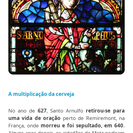
A multiplicação da cerveja
No ano de
627
, Santo Arnulfo
retirou-se para
uma vida de oração
perto de Remiremont, na
França, onde
morreu e foi sepultado, em 640
.
Alguns anos depois, os cidadãos de Metz pediram