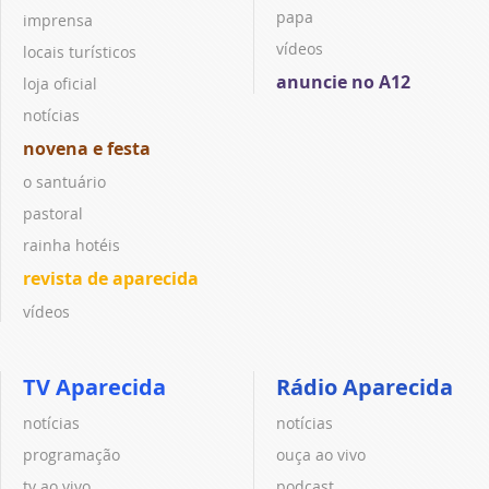
papa
imprensa
vídeos
locais turísticos
anuncie no A12
loja oficial
notícias
novena e festa
o santuário
pastoral
rainha hotéis
revista de aparecida
vídeos
TV Aparecida
Rádio Aparecida
notícias
notícias
programação
ouça ao vivo
tv ao vivo
podcast