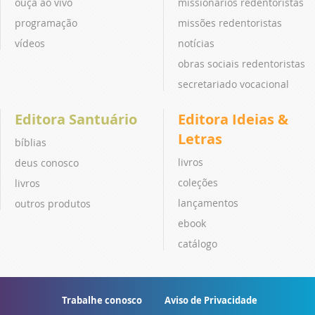
ouça ao vivo
missionários redentoristas
programação
missões redentoristas
vídeos
notícias
obras sociais redentoristas
secretariado vocacional
Editora Santuário
Editora Ideias &
Letras
bíblias
livros
deus conosco
coleções
livros
lançamentos
outros produtos
ebook
catálogo
Trabalhe conosco
Aviso de Privacidade