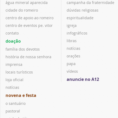
água mineral aparecida
campanha da fraternidade
cidade do romeiro
dúvidas religiosas
centro de apoio ao romeiro
espiritualidade
centro de eventos pe. vitor
igreja
contato
infográficos
doação
libras
notícias
família dos devotos
orações
história de nossa senhora
papa
imprensa
vídeos
locais turísticos
anuncie no A12
loja oficial
notícias
novena e festa
o santuário
pastoral