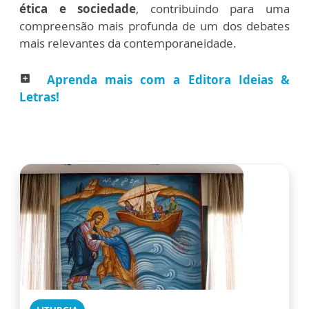
ética e sociedade
, contribuindo para uma
compreensão mais profunda de um dos debates
mais relevantes da contemporaneidade.
Aprenda mais com a Editora Ideias &
add_box
Letras!