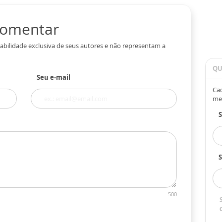
 comentar
abilidade exclusiva de seus autores e não representam a
QU
Seu e-mail
Cad
me
S
500