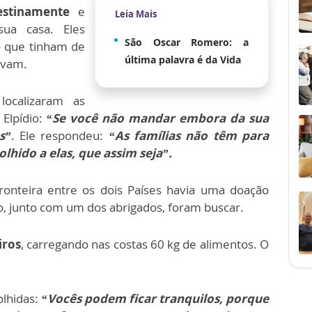
estinamente
e
Leia Mais
sua casa. Eles
São Oscar Romero: a
o que tinham de
última palavra é da Vida
avam.
localizaram as
 Elpídio:
“Se você não mandar embora da sua
s”
. Ele respondeu:
“As famílias não têm para
lhido a elas, que assim seja”.
ronteira entre os dois Países havia uma doação
io, junto com um dos abrigados, foram buscar.
iros
, carregando nas costas 60 kg de alimentos. O
olhidas:
“Vocês podem ficar tranquilos, porque