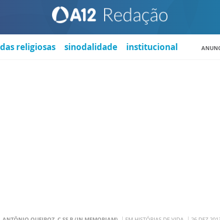
das religiosas
sinodalidade
institucional
ANUNC
. ANTÔNIO QUEIROZ, C.SS.R (IN MEMORIAM)
EM HISTÓRIAS DE VIDA
26 DEZ 201