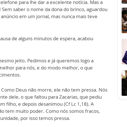
telefone para
lhe
dar a excelente notícia
.
Mas a
!
Sem saber o nome da dona do brinco, aguardou
 anúncio em um jornal, mas nunca mais teve
causa de alguns minutos de espera, acabou
esmo jeito. Pedimos e já qu
e
remos logo a
melhor para nós, e do
mod
o melhor, o que
cimentos.
s. Como Deus não morre, ele não tem pressa. Nós
te dele, o que faltou para Zacarias, que pediu
um filho, e depois desanimou (
Cf
Lc
1,18). A
ão tem muito poder. Como nós somos fracos,
nidade, por isso temos pressa.