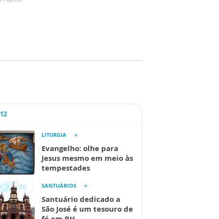
A12
LITURGIA
Evangelho: olhe para
Jesus mesmo em meio às
tempestades
SANTUÁRIOS
Santuário dedicado a
São José é um tesouro de
fé em BH