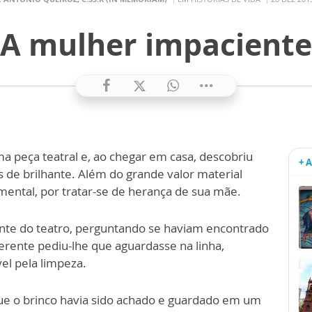
A mulher impaciente
a peça teatral e, ao chegar
em
casa, descobriu
+ 
s de brilhante. Além do grande valor material
ental, por tratar-se de hera
n
ça de sua mãe.
rente do teatro, perguntando se haviam encontrado
gerente pediu-lhe que aguardasse na linha,
el pela limpeza.
ue o brinco
havia sido achad
o
e guardad
o
em um