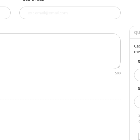
QU
Cad
me
500
S