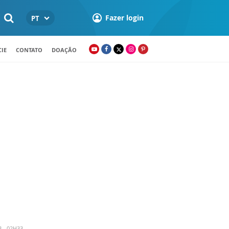
Fazer login
PT
IE
CONTATO
DOAÇÃO
3 - 02H33