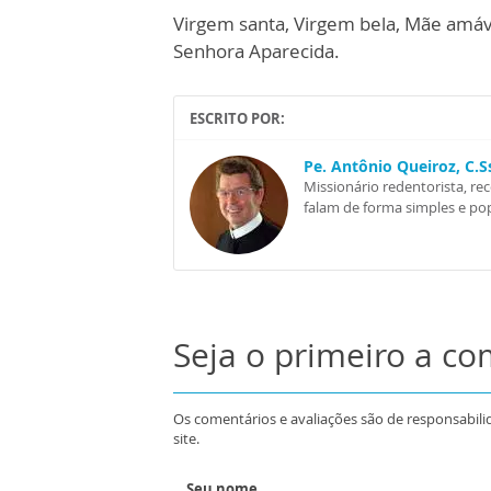
Virgem s
an
ta, Virge
m bela, Mãe amáve
S
enho
ra Ap
arecida
.
ESCRITO POR:
Pe. Antônio Queiroz, C.
Missionário redentorista, re
falam de forma simples e pop
Seja o primeiro a c
Os comentários e avaliações são de responsabili
site.
Seu nome