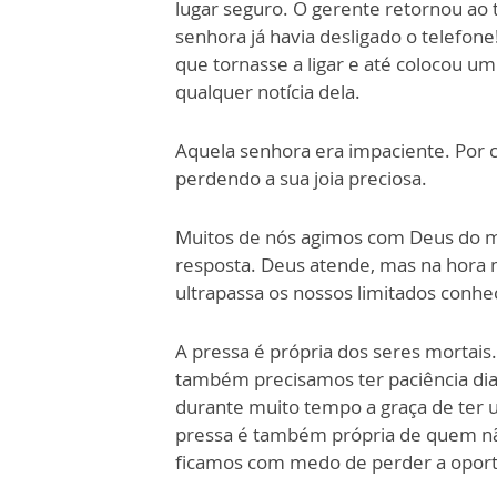
lugar seguro.
O gerente retornou ao 
senhora já h
a
via desligado
o telefone
que tornasse a ligar e até c
o
locou um
qualquer notícia dela.
Aquela senhora era impaciente. Por 
perde
n
do a sua jo
ia preciosa.
Muitos de nós agimos com Deus do m
resposta. Deus atende, mas na hora 
ultrapassa os nossos l
i
mitados conhe
A pressa é própria dos seres mortai
ta
m
bém precisamos ter paciência dian
durante mu
i
to tempo a graça de ter 
pressa é também pr
ó
pria de quem n
ficamos com medo de perder a oportu