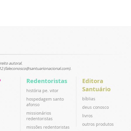
reito autoral.
12 (faleconosco@santuarionacional.com).
P
Redentoristas
Editora
Santuário
história pe. vitor
bíblias
hospedagem santo
afonso
deus conosco
missionários
livros
redentoristas
outros produtos
missões redentoristas