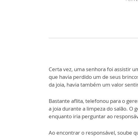
Certa
vez, uma senhora foi assistir
um
que h
a
via perdido um de seus brinco
d
a
j
o
ia, havia também um valor sentim
Bastante aflita, telefonou para o ge
a j
o
ia durante a limpeza do salão. O 
enquanto iria pe
r
guntar ao responsáv
Ao encont
rar o responsável, soube q