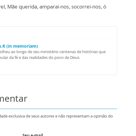
l, Mãe querida, a
mparai-nos
,
socorrei-nos, ó
Ss.R (in memoriam)
colheu ao longo de seu ministério centenas de histórias que
ular da fé e das realidades do povo de Deus.
omentar
dade exclusiva de seus autores e não representam a opinião do
Seu e-mail