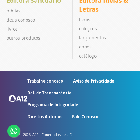
Editora Santuário
Editora Ideias &
Letras
bíblias
livros
deus conosco
coleções
livros
lançamentos
outros produtos
ebook
catálogo
Trabalhe conosco
Aviso de Privacidade
Rel. de Transparência
Programa de Integridade
Direitos Autorais
Fale Conosco
© 2007 - 2026. A12 - Conectados pela fé.