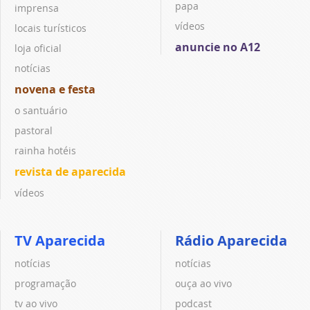
papa
imprensa
vídeos
locais turísticos
anuncie no A12
loja oficial
notícias
novena e festa
o santuário
pastoral
rainha hotéis
revista de aparecida
vídeos
TV Aparecida
Rádio Aparecida
notícias
notícias
programação
ouça ao vivo
tv ao vivo
podcast