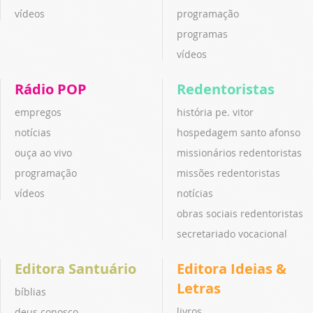
vídeos
programação
programas
vídeos
Rádio POP
Redentoristas
empregos
história pe. vitor
notícias
hospedagem santo afonso
ouça ao vivo
missionários redentoristas
programação
missões redentoristas
vídeos
notícias
obras sociais redentoristas
secretariado vocacional
Editora Santuário
Editora Ideias &
Letras
bíblias
livros
deus conosco