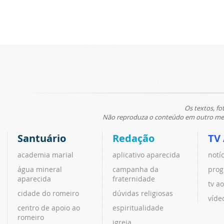
Os textos, fo
Não reproduza o conteúdo em outro meio
Santuário
Redação
TV
academia marial
aplicativo aparecida
notí
água mineral
campanha da
prog
aparecida
fraternidade
tv ao
cidade do romeiro
dúvidas religiosas
víde
centro de apoio ao
espiritualidade
romeiro
igreja