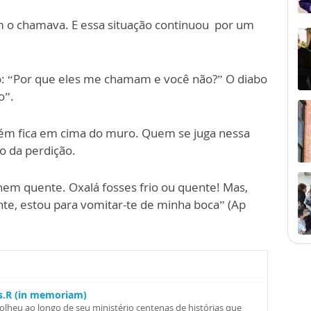
em o chamava. E essa situação continuou por um
: “Por que eles me chamam e você não?” O diabo
o”.
uém fica em cima do muro. Quem se juga nessa
o da perdição.
nem quente. Oxalá fosses frio ou quente! Mas,
e, estou para vomitar-te de minha boca” (Ap
Ss.R (in memoriam)
colheu ao longo de seu ministério centenas de histórias que