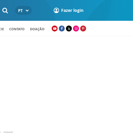
Fazer login
PT
IE
CONTATO
DOAÇÃO
3 - 00H00