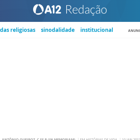
das religiosas
sinodalidade
institucional
ANUNC
. ANTÔNIO QUEIROZ, C.SS.R (IN MEMORIAM)
EM HISTÓRIAS DE VIDA
10 JAN 201