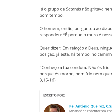
Já o grupo de Satanás não gritava n
bom tempo.
O homem, então, perguntou ao diabo
respondeu: “É porque o muro é noss
Quer dizer: Em relação a Deus, ning
posição, já está, há tempo, no caminh
“Conheço a tua conduta. Não és frio 
porque és morno, nem frio nem quent
3,15-16).
ESCRITO POR:
Pe. Antônio Queiroz, C.
Missionário redentorista, re