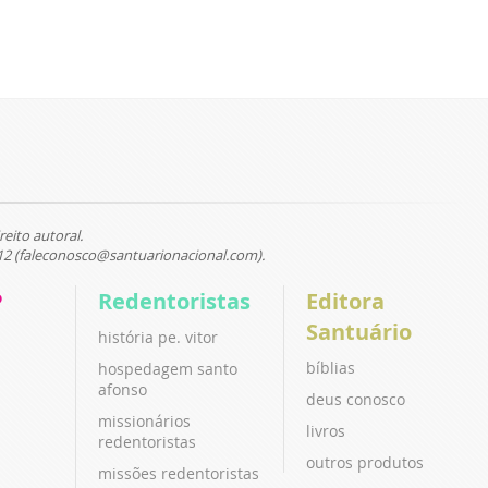
reito autoral.
12 (faleconosco@santuarionacional.com).
P
Redentoristas
Editora
Santuário
história pe. vitor
bíblias
hospedagem santo
afonso
deus conosco
missionários
livros
redentoristas
outros produtos
missões redentoristas