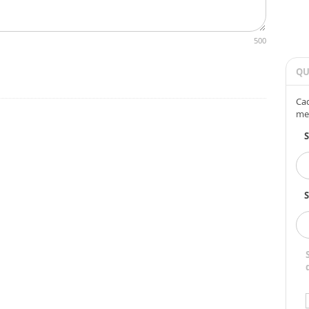
500
QU
Cad
me
S