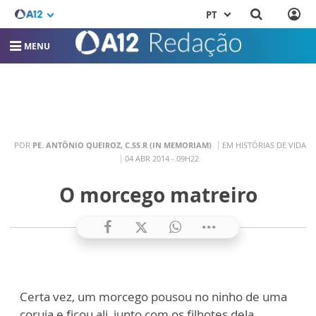
PT
MENU
POR
PE. ANTÔNIO QUEIROZ, C.SS.R (IN MEMORIAM)
EM HISTÓRIAS DE VIDA
04 ABR 2014 - 09H22
O morcego matreiro
Certa vez, um morcego pousou no ninho de uma
coruja e ficou ali, junto com os filhotes dela.