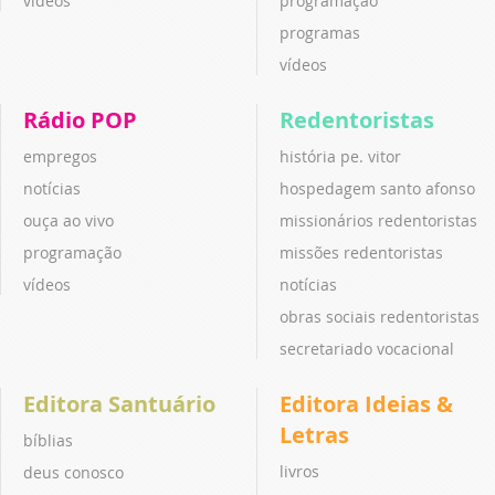
vídeos
programação
programas
vídeos
Rádio POP
Redentoristas
empregos
história pe. vitor
notícias
hospedagem santo afonso
ouça ao vivo
missionários redentoristas
programação
missões redentoristas
vídeos
notícias
obras sociais redentoristas
secretariado vocacional
Editora Santuário
Editora Ideias &
Letras
bíblias
livros
deus conosco