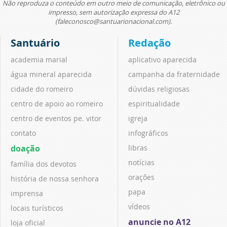
Não reproduza o conteúdo em outro meio de comunicação, eletrônico ou
impresso, sem autorização expressa do A12
(faleconosco@santuarionacional.com).
Santuário
Redação
academia marial
aplicativo aparecida
água mineral aparecida
campanha da fraternidade
cidade do romeiro
dúvidas religiosas
centro de apoio ao romeiro
espiritualidade
centro de eventos pe. vitor
igreja
contato
infográficos
doação
libras
notícias
família dos devotos
orações
história de nossa senhora
papa
imprensa
vídeos
locais turísticos
anuncie no A12
loja oficial