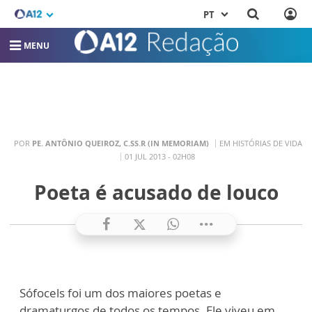
PT
MENU
POR
PE. ANTÔNIO QUEIROZ, C.SS.R (IN MEMORIAM)
EM HISTÓRIAS DE VIDA
01 JUL 2013 - 02H08
Poeta é acusado de louco
Sófocels foi um dos maiores poetas e
dramaturgos de todos os tempos. Ele viveu em