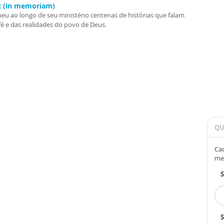
.R (in memoriam)
heu ao longo de seu ministério centenas de histórias que falam
fé e das realidades do povo de Deus.
QU
Cad
me
S