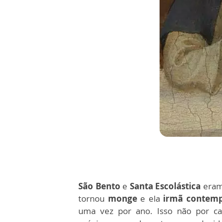
São Bento
e
Santa Escolástica
era
tornou
monge
e ela
irmã contemp
uma vez por ano. Isso não por cau