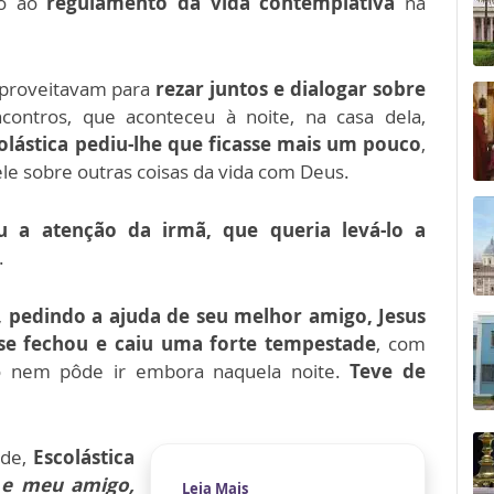
do ao
regulamento da vida contemplativa
na
aproveitavam para
rezar juntos e dialogar sobre
ntros, que aconteceu à noite, na casa dela,
olástica pediu-lhe que ficasse mais um pouco
,
ele sobre outras coisas da vida com Deus.
 a atenção da irmã, que queria levá-lo a
.
u, pedindo a ajuda de seu melhor amigo, Jesus
se fechou e caiu uma forte tempestade
, com
to nem pôde ir embora naquela noite.
Teve de
ade,
Escolástica
 e meu amigo,
Leia Mais