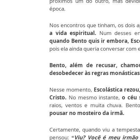
próximos um do outro, mas devi
época.
Nos encontros que tinham, os dois 
a vida espiritual.
Num desses enco
quando Bento quis ir embora, Esc
pois ela ainda queria conversar com 
Bento, além de recusar, chamou
desobedecer às regras monásticas
Nesse momento,
Escolástica rezo
Cristo.
No mesmo instante,
o céu 
raios, ventos e muita chuva. Ben
pousar no mosteiro da irmã.
Certamente, quando viu a tempest
pensou:
“Viu? Você é meu irmão