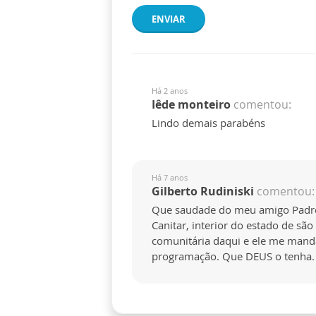
ENVIAR
Há 2 anos
Iêde monteiro
comentou:
Lindo demais parabéns
Há 7 anos
Gilberto Rudiniski
comentou:
Que saudade do meu amigo Padre Q
Canitar, interior do estado de sã
comunitária daqui e ele me manda
programação. Que DEUS o tenha.