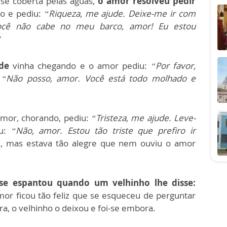
ase coberta pelas águas,
o amor resolveu pedir
do e pediu:
“Riqueza, me ajude. Deixe-me ir com
ocê não cabe no meu barco, amor! Eu estou
”
de
vinha chegando e o amor pediu:
“Por favor,
“Não posso, amor. Você está todo molhado e
amor, chorando, pediu:
“Tristeza, me ajude. Leve-
ou:
“Não, amor. Estou tão triste que prefiro ir
 mas estava tão alegre que nem ouviu o amor
 se espantou quando um velhinho lhe disse:
or ficou tão feliz que se esqueceu de perguntar
, o velhinho o deixou e foi-se embora.