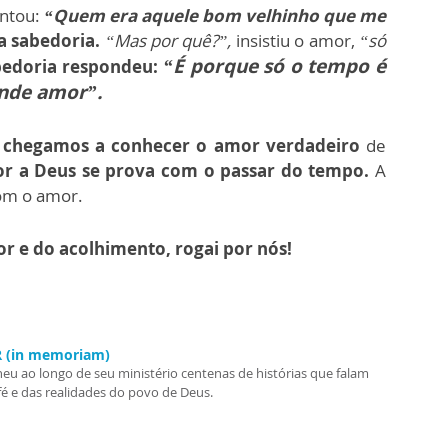
untou:
“Quem era aquele bom velhinho que me
a sabedoria.
“Mas por quê?”,
insistiu o amor,
“só
“É porque só o tempo é
bedoria respondeu:
nde amor”.
chegamos a conhecer o amor verdadeiro
de
 a Deus se prova com o passar do tempo.
A
om o amor.
r e do acolhimento, rogai por nós!
.R (in memoriam)
heu ao longo de seu ministério centenas de histórias que falam
fé e das realidades do povo de Deus.