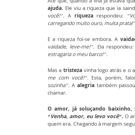
Até que, quando a ilha já estava qu
ajuda.
Ele viu a riqueza que ia sain
você!”.
A
riqueza
respondeu:
“V
carregando muito ouro, muita prata!
E a riqueza foi-se embora. A
vaida
vaidade, leve-me!”.
Ela respondeu:
estragaria o meu barco!”.
Mas a
tristeza
vinha logo atrás e o 
me com você!”.
Esta, porém, fal
sozinha”.
A
alegria
também passou,
chamar.
O amor, já soluçando baixinho,
“Venha, amor, eu levo você”
.
O am
quem era. Chegando à margem segura