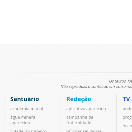
Os textos, fo
Não reproduza o conteúdo em outro meio
Santuário
Redação
TV
academia marial
aplicativo aparecida
notí
água mineral
campanha da
prog
aparecida
fraternidade
tv ao
cidade do romeiro
dúvidas religiosas