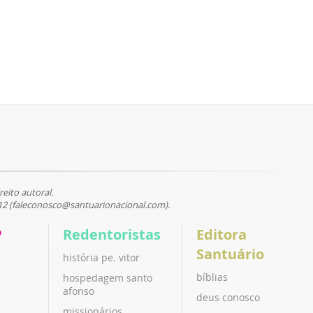
reito autoral.
12 (faleconosco@santuarionacional.com).
P
Redentoristas
Editora
Santuário
história pe. vitor
bíblias
hospedagem santo
afonso
deus conosco
missionários