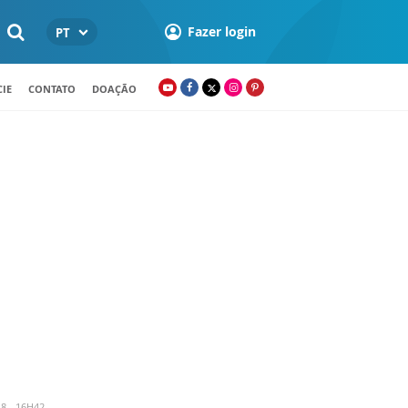
Fazer login
PT
IE
CONTATO
DOAÇÃO
8 - 16H42