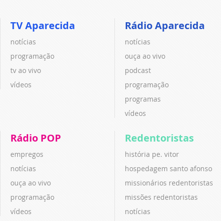
TV Aparecida
Rádio Aparecida
notícias
notícias
programação
ouça ao vivo
tv ao vivo
podcast
vídeos
programação
programas
vídeos
Rádio POP
Redentoristas
empregos
história pe. vitor
notícias
hospedagem santo afonso
ouça ao vivo
missionários redentoristas
programação
missões redentoristas
vídeos
notícias