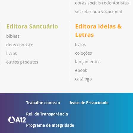
obras sociais redentoristas
secretariado vocacional
Editora Santuário
Editora Ideias &
Letras
bíblias
livros
deus conosco
coleções
livros
lançamentos
outros produtos
ebook
catálogo
Trabalhe conosco
Aviso de Privacidade
Rel. de Transparência
Programa de Integridade