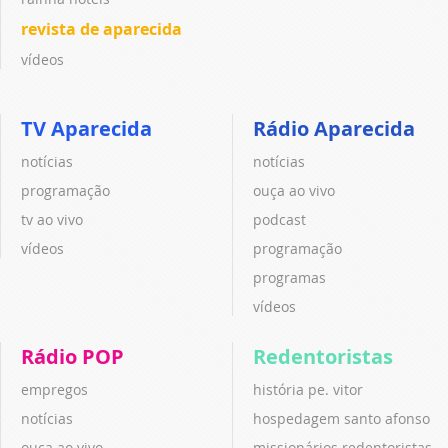
revista de aparecida
vídeos
TV Aparecida
Rádio Aparecida
notícias
notícias
programação
ouça ao vivo
tv ao vivo
podcast
vídeos
programação
programas
vídeos
Rádio POP
Redentoristas
empregos
história pe. vitor
notícias
hospedagem santo afonso
ouça ao vivo
missionários redentoristas