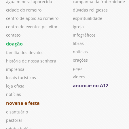
água mineral aparecida
campanha da fraternidade
cidade do romeiro
dúvidas religiosas
centro de apoio ao romeiro
espiritualidade
centro de eventos pe. vitor
igreja
contato
infográficos
doação
libras
notícias
família dos devotos
orações
história de nossa senhora
papa
imprensa
vídeos
locais turísticos
anuncie no A12
loja oficial
notícias
novena e festa
o santuário
pastoral
rainha hotéis