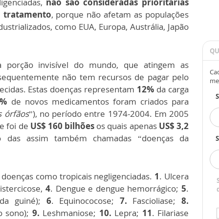
igenciadas,
não são consideradas prioritárias
u tratamento
, porque não afetam as populações
dustrializados, como EUA, Europa, Austrália, Japão
QU
a porção invisível do mundo, que atingem as
Cad
sequentemente não tem recursos de pagar pelo
me
uecidas. Estas doenças representam
12%
da carga
3%
de novos medicamentos foram criados para
 órfãos
”), no período entre 1974-2004. Em 2005
e foi de
US$ 160 bilhões
os quais apenas
US$ 3,2
o das assim também chamadas “doenças da
S
doenças como tropicais negligenciadas.
1
. Ulcera
istercicose,
4
. Dengue e dengue hemorrágico;
5
.
 da guiné);
6
. Equinococose;
7.
Fascioliase;
8.
o sono);
9.
Leshmaniose;
10.
Lepra;
11
. Filariase