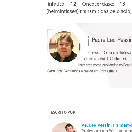
linfática;
12
. Oncocerciase;
13.
R
(helmintíases) transmitidas pelo solo
ESCRITO POR:
Pe. Leo Pessini (in mem
Professor, com Pós-doutorad