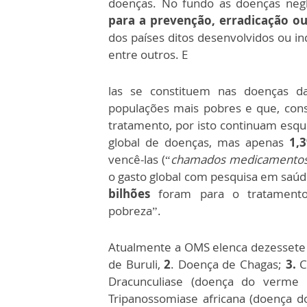
doenças. No fundo as doenças negl
para a prevenção, erradicação o
dos países ditos desenvolvidos ou in
entre outros. E
las se constituem nas doenças d
populações mais pobres e que, con
tratamento, por isto continuam esq
global de doenças, mas apenas
1,
vencê-las (“
chamados medicamentos
o gasto global com pesquisa em saúd
bilhões
foram para o tratament
pobreza”.
Atualmente a OMS elenca dezessete 
de Buruli,
2
. Doença de Chagas;
3.
C
Dracunculiase (doença do verme
Tripanossomiase africana (doença d