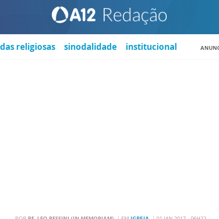
das religiosas
sinodalidade
institucional
ANUNC
POR
PE. LEO PESSINI (IN MEMORIAM)
EM
IGREJA
01 JAN 2017 - 06H22