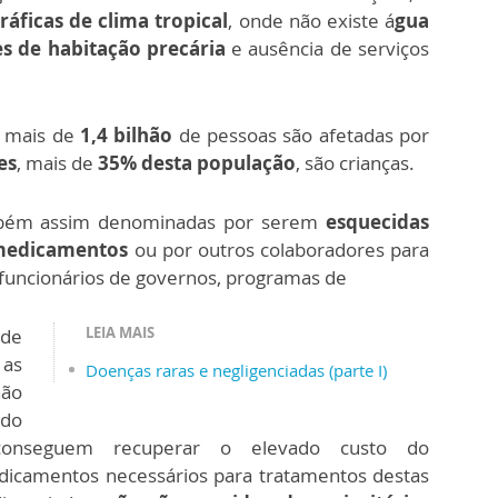
áficas de clima tropical
, onde não existe á
gua
es de habitação precária
e ausência de serviços
 mais de
1,4 bilhão
de pessoas são afetadas por
es
, mais de
35% desta população
, são crianças.
ambém assim denominadas por serem
esquecidas
 medicamentos
ou por outros colaboradores para
funcionários de governos, programas de
LEIA MAIS
de
as
Doenças raras e negligenciadas (parte I)
não
ndo
 conseguem recuperar o elevado custo do
icamentos necessários para tratamentos destas