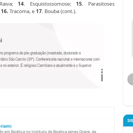
aiva;
14
. Esquistossomose;
15
. Parasitoses
;
16.
Tracoma, e
17
. Bouba (cont.).
SI
oriam)
o em Bioética no Instituto de Bioética James Drane, da