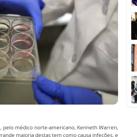
, pelo médico norte-americano, Kenneth Warren,
 grande maioria destas tem como causa infeções, e