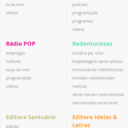
tv ao vivo
podcast
vídeos
programação
programas
vídeos
Rádio POP
Redentoristas
empregos
história pe. vitor
notícias
hospedagem santo afonso
ouça ao vivo
missionários redentoristas
programação
missões redentoristas
vídeos
notícias
obras sociais redentoristas
secretariado vocacional
Editora Santuário
Editora Ideias &
Letras
bíblias