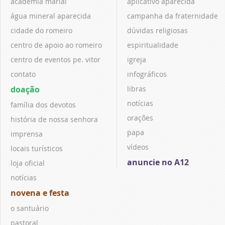
academia marial
aplicativo aparecida
água mineral aparecida
campanha da fraternidade
cidade do romeiro
dúvidas religiosas
centro de apoio ao romeiro
espiritualidade
centro de eventos pe. vitor
igreja
contato
infográficos
doação
libras
notícias
família dos devotos
orações
história de nossa senhora
papa
imprensa
vídeos
locais turísticos
anuncie no A12
loja oficial
notícias
novena e festa
o santuário
pastoral