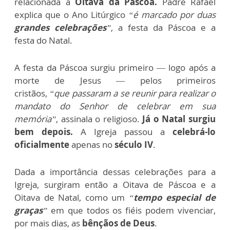
relacionada à
Oitava da Páscoa.
Padre Rafael
explica que o Ano Litúrgico
“é marcado por duas
grandes celebrações
”
, a festa da Páscoa e a
festa do Natal.
A festa da Páscoa surgiu primeiro — logo após a
morte de Jesus — pelos primeiros
cristãos,
“que passaram a se reunir para realizar o
mandato do Senhor de celebrar em sua
memória”
, assinala o religioso.
Já o Natal surgiu
bem depois.
A Igreja passou a
celebrá-lo
oficialmente
apenas no
século IV
.
Dada a importância dessas celebrações para a
Igreja, surgiram então a Oitava de Páscoa e a
Oitava de Natal, como um
“
tempo especial de
graças
”
em que todos os fiéis podem vivenciar,
por mais dias, as
bênçãos de Deus
.