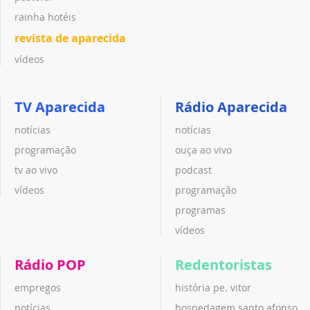
rainha hotéis
revista de aparecida
vídeos
TV Aparecida
Rádio Aparecida
notícias
notícias
programação
ouça ao vivo
tv ao vivo
podcast
vídeos
programação
programas
vídeos
Rádio POP
Redentoristas
empregos
história pe. vitor
notícias
hospedagem santo afonso