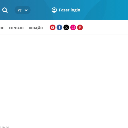
Fazer login
PT
IE
CONTATO
DOAÇÃO
 14H26