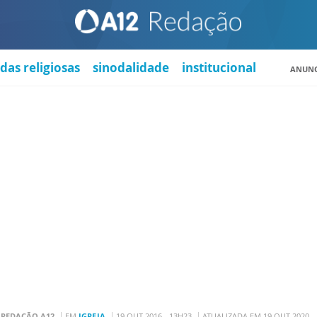
das religiosas
sinodalidade
institucional
ANUNC
R
REDAÇÃO A12
EM
IGREJA
19 OUT 2016 - 13H23
ATUALIZADA EM 19 OUT 2020 -