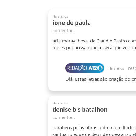
Há 8 anos
ione de paula
comentou:
arte maravilhosa, de Claudio Pastro.com
frases pra nossa capela. será que vcs p
res
Há 8 anos
Olá! Essas letras são criação do p
Há 9 anos
denise b s batalhon
comentou:
parabens pelas obras tudo muito lind
santuario eque de deus de odescanso et