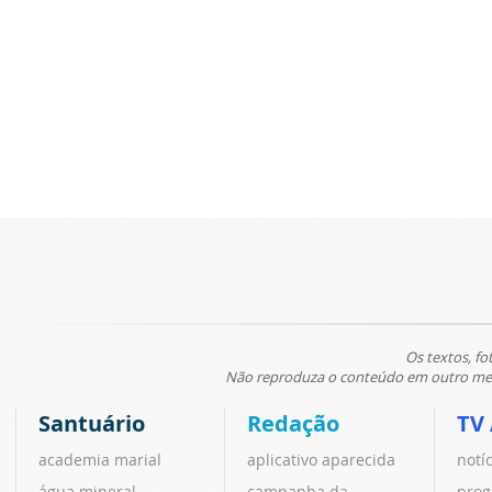
Os textos, fo
Não reproduza o conteúdo em outro meio
Santuário
Redação
TV
academia marial
aplicativo aparecida
notí
água mineral
campanha da
prog