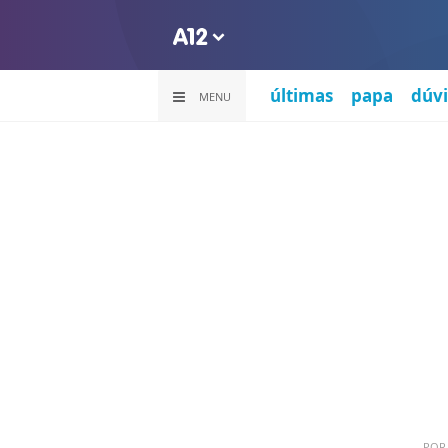
últimas
papa
dúvi
MENU
PO