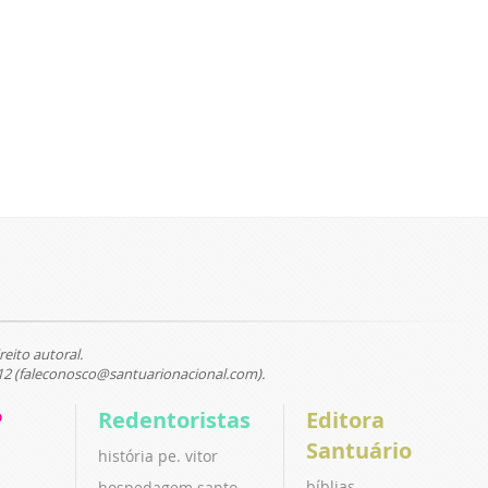
reito autoral.
12 (faleconosco@santuarionacional.com).
P
Redentoristas
Editora
Santuário
história pe. vitor
bíblias
hospedagem santo