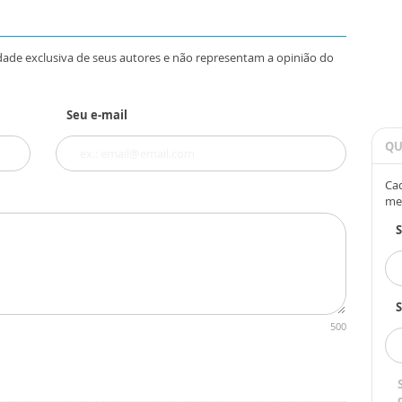
dade exclusiva de seus autores e não representam a opinião do
Seu e-mail
QU
Cad
me
S
500