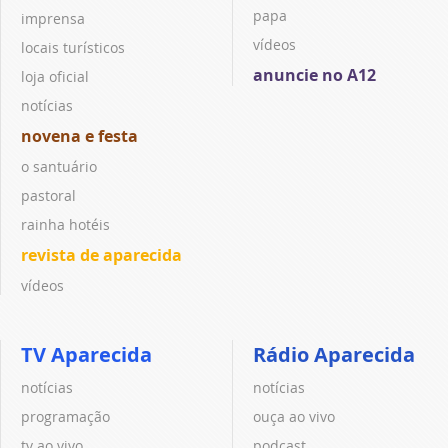
papa
imprensa
vídeos
locais turísticos
anuncie no A12
loja oficial
notícias
novena e festa
o santuário
pastoral
rainha hotéis
revista de aparecida
vídeos
TV Aparecida
Rádio Aparecida
notícias
notícias
programação
ouça ao vivo
tv ao vivo
podcast