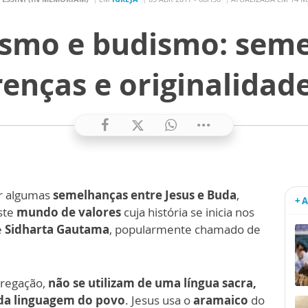
ismo e budismo: sem
renças e originalidades
or algumas
semelhanças entre Jesus e Buda
,
+ 
ste
mundo de valores
cuja história se inicia nos
e
Sidharta Gautama
, popularmente chamado de
pregação,
não se utilizam de uma língua sacra,
, da linguagem do povo
. Jesus usa o
aramaico
do