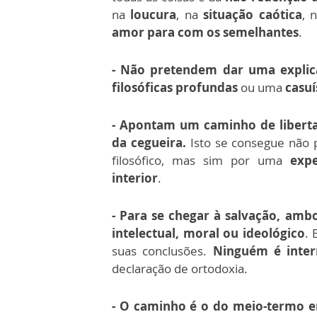
na
loucura
, na
situação caótica
, 
amor para com os semelhantes
.
- Não pretendem dar uma expli
filosóficas profunda
s
ou uma
casuí
- Apontam
um caminho de libert
da cegueira.
Isto se consegue não p
filosófico, mas sim por uma
expe
interior
.
- Para se chegar
à salvação
, ambo
intelectual, moral ou ideológico
. 
suas conclusões.
Ninguém é inter
declaração de ortodoxia.
- O
caminho é o do meio-termo
e