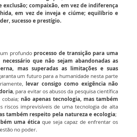
e exclusão; compaixão, em vez de indiferença
lhida, em vez de inveja e ciúme; equilíbrio e
er, sucesso e prestígio.
 num profundo
processo de transição para uma
 é
necessário que não sejam abandonadas as
erna, mas superadas as limitações e suas
e garanta um futuro para a humanidade nesta parte
oriamente,
levar consigo como exigência não
doria
, para evitar os abusos da pesquisa científica
 cobaia;
não apenas tecnologia, mas também
os riscos imprevisíveis de uma tecnologia de alta
as também respeito pela natureza e ecologia
;
mbém uma ética
que seja capaz de enfrentar os
 estão no poder.