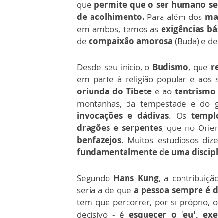
que
permite que o ser humano se
de acolhimento.
Para além dos
ma
em ambos, temos as
exigências b
de
compaixão amorosa
(Buda) e d
Desde seu início, o
Budismo
, que
re
em parte à religião popular e aos
oriunda do Tibete
e ao
tantrismo
montanhas, da tempestade e do 
invocações e dádivas
. Os
templ
dragões e serpentes
, que no Ori
benfazejos
. Muitos estudiosos di
fundamentalmente de uma disciplin
Segundo
Hans Kung
, a contribuiçã
seria a de que
a pessoa sempre é d
tem que percorrer, por si próprio,
decisivo - é
esquecer o 'eu'
, exe