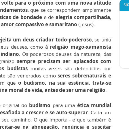
 volte para o próximo com uma nova atitude
SI
ndamentos
, que se correspondem amplamente
ásicas de bondade
e de
alegria compartilhada
,
e
amor compassivo e samaritano
(Jesus).
jeita um deus criador todo-poderoso
, se uniu
 seus deuses, como à
religião mago-xamanista
 indiano
. Os poderosos deuses da natureza, das
granizo
sempre precisam ser aplacados com
os budistas
muitas vezes são defendidos por
ente são venerados como
seres sobrenaturais e
zem que
o budismo, na sua essência, trata-se
a moral de vida, antes de ser uma religião
.
o original do
budismo
para uma
ética mundial
esafiada a crescer e se auto-superar
. Cada um
 o seu caminho. O que importa - e que também é
rcitar-se na abnegação, renúncia e suscitar