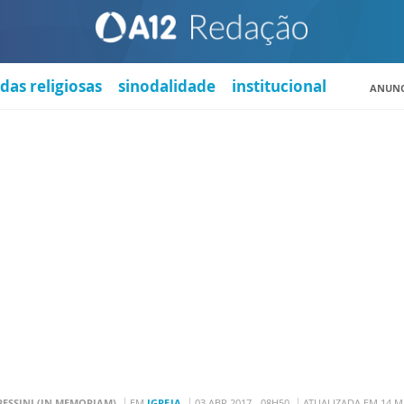
das religiosas
sinodalidade
institucional
ANUNC
 PESSINI (IN MEMORIAM)
EM
IGREJA
03 ABR 2017 - 08H50
ATUALIZADA EM 14 MA