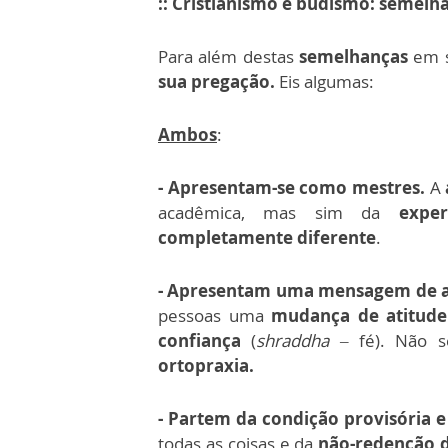
:: Cristianismo e budismo: semelhan
Para além destas
semelhanças
em s
sua pregação.
Eis algumas:
Ambos
:
- Apresentam-se como mestres.
A
acadêmica, mas sim da
experi
completamente diferente
.
- Apresentam uma
mensagem de a
pessoas uma
mudança de atitude
confiança
(
shraddha
– fé). Não 
ortopraxia.
- Partem da
condição provisória
todas as coisas e da
não-redenção