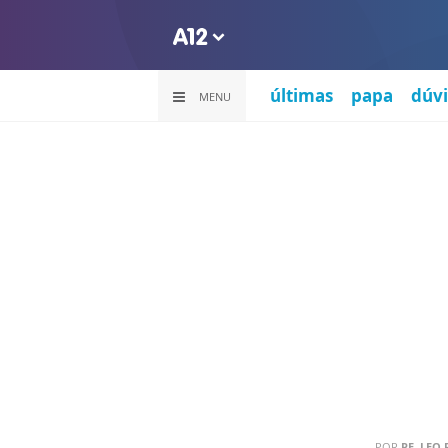
últimas
papa
dúvi
MENU
POR
PE. LEO