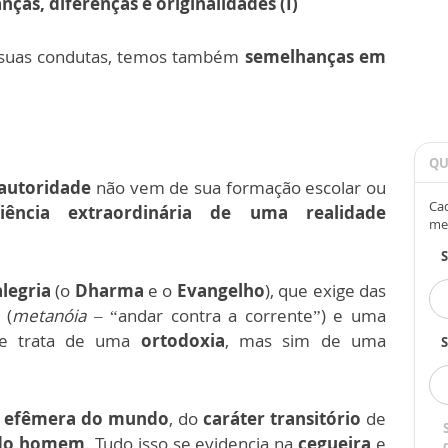
ças, diferenças e originalidades (I)
uas condutas, temos também
semelhanças em
QU
autoridade
não vem de sua formação escolar ou
Cad
ência extraordinária de uma realidade
me
legria
(o
Dharma
e o
Evangelho
), que exige das
(
metanóia
– “andar contra a corrente”) e uma
se trata de uma
ortodoxia
, mas sim de uma
S
 e efêmera do mundo
, do
caráter transitório
de
 do homem
. Tudo isso se evidencia na
cegueira
e