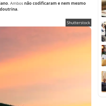
riano
. Ambos
não codificaram e nem mesmo
 doutrina
.
Shutterstock