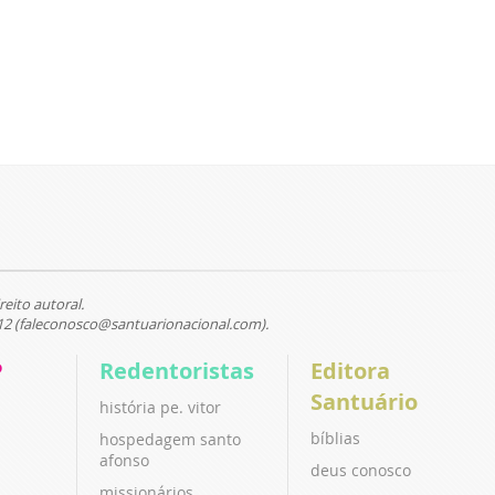
reito autoral.
12 (faleconosco@santuarionacional.com).
P
Redentoristas
Editora
Santuário
história pe. vitor
bíblias
hospedagem santo
afonso
deus conosco
missionários