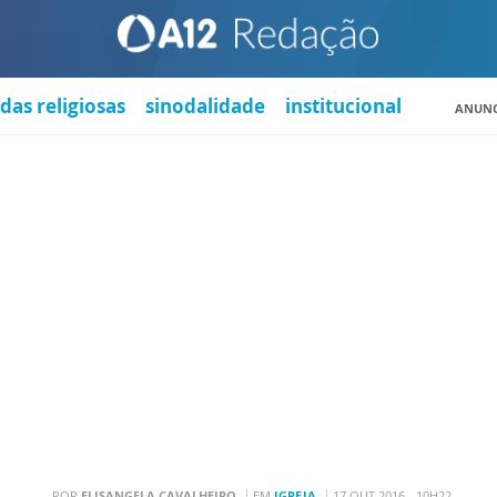
das religiosas
sinodalidade
institucional
ANUNC
POR
ELISANGELA CAVALHEIRO
EM
IGREJA
17 OUT 2016 - 10H22