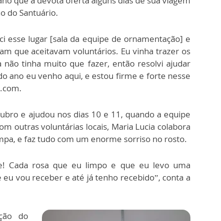
 ano que a devota oferta alguns dias de sua viagem
o do Santuário.
eci esse lugar [sala da equipe de ornamentação] e
am que aceitavam voluntários. Eu vinha trazer os
 não tinha muito que fazer, então resolvi ajudar
o ano eu venho aqui, e estou firme e forte nesse
2.com.
tubro e ajudou nos dias 10 e 11, quando a equipe
m outras voluntárias locais, Maria Lucia colabora
 limpa, e faz tudo com um enorme sorriso no rosto.
te! Cada rosa que eu limpo e que eu levo uma
eu vou receber e até já tenho recebido”, conta a
ção do