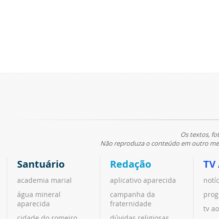
Os textos, fo
Não reproduza o conteúdo em outro meio
Santuário
Redação
TV
academia marial
aplicativo aparecida
notí
água mineral
campanha da
prog
aparecida
fraternidade
tv ao
cidade do romeiro
dúvidas religiosas