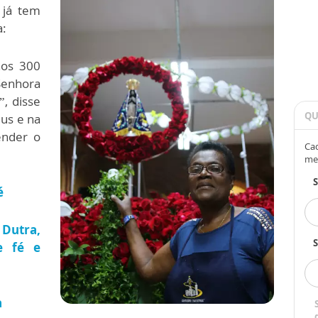
 já tem
:
nos 300
Senhora
”, disse
QU
eus e na
ender o
Cad
me
é
Dutra,
S
e fé e
a