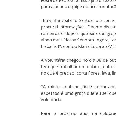
Festa da Padroeira. Esse já é o sexto
para ajudar a equipe de ornamentaçã
“Eu vinha visitar o Santuário e conh
procurei informações. E aí me disser
romeiros e depois que saía da igreja
ainda mais Nossa Senhora. Agora, tod
trabalho!”, contou Maria Lucia ao A1
A voluntária chegou no dia 08 de ou
tem que trabalhar em dobro. Junto co
no que é preciso: corta flores, lava,
“A minha contribuição é importan
espetada é uma graça que eu sei que 
voluntária.
Para o próximo ano, na celebra