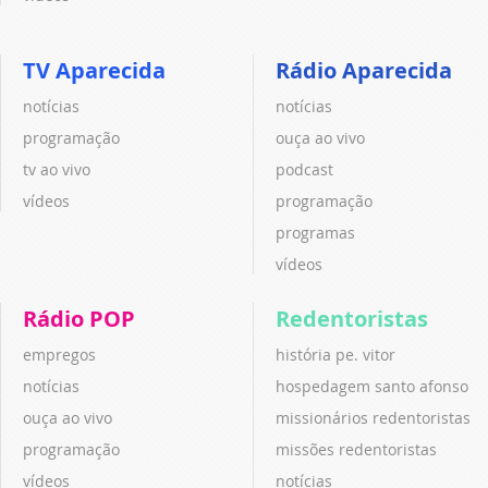
TV Aparecida
Rádio Aparecida
notícias
notícias
programação
ouça ao vivo
tv ao vivo
podcast
vídeos
programação
programas
vídeos
Rádio POP
Redentoristas
empregos
história pe. vitor
notícias
hospedagem santo afonso
ouça ao vivo
missionários redentoristas
programação
missões redentoristas
vídeos
notícias