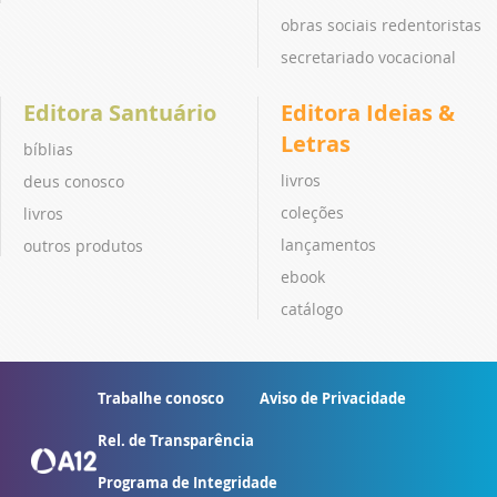
obras sociais redentoristas
secretariado vocacional
Editora Santuário
Editora Ideias &
Letras
bíblias
livros
deus conosco
coleções
livros
lançamentos
outros produtos
ebook
catálogo
Trabalhe conosco
Aviso de Privacidade
Rel. de Transparência
Programa de Integridade