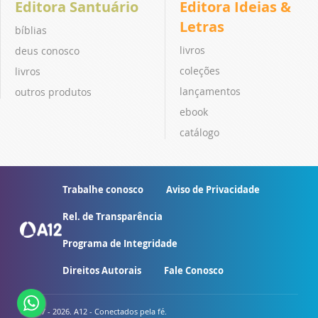
Editora Santuário
Editora Ideias &
Letras
bíblias
livros
deus conosco
coleções
livros
lançamentos
outros produtos
ebook
catálogo
Trabalhe conosco
Aviso de Privacidade
Rel. de Transparência
Programa de Integridade
Direitos Autorais
Fale Conosco
© 2007 - 2026. A12 - Conectados pela fé.