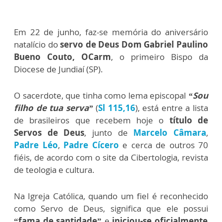
Em 22 de junho, faz-se memória do aniversário
natalício do
servo de Deus Dom Gabriel Paulino
Bueno Couto, OCarm
, o primeiro Bispo da
Diocese de Jundiaí (SP).
O sacerdote, que tinha como lema episcopal
“Sou
filho de tua serva”
(
Sl 115,16
), está entre a lista
de brasileiros que recebem hoje o
título de
Servos de Deus
, junto de
Marcelo Câmara
,
Padre Léo
,
Padre Cícero
e cerca de outros 70
fiéis, de acordo com o site da Cibertologia, revista
de teologia e cultura.
Na Igreja Católica, quando um fiel é reconhecido
como Servo de Deus, significa que ele possui
“fama de santidade”
e
iniciou-se oficialmente